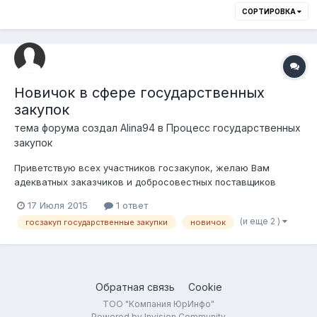
СОРТИРОВКА
Новичок в сфере государственных
закупок
тема форума создал
Alina94
в
Процесс государственных
закупок
Приветствую всех участников госзакупок, желаю Вам
адекватных заказчиков и добросовестных поставщиков
Собственно, сабж – собираюсь регистрировать ТОО по
17 Июля 2015
1 ответ
упрощёнке для участия в госзакупках (ценовки на сумму до
(и еще 2 )
госзакуп государственные закупки
новичок
100-200 тыс каждый лот), но пока так сказать прощупываю
почву, изучаю законодательство и...
Обратная связь
Cookie
ТОО "Компания ЮрИнфо"
Powered by Invision Community