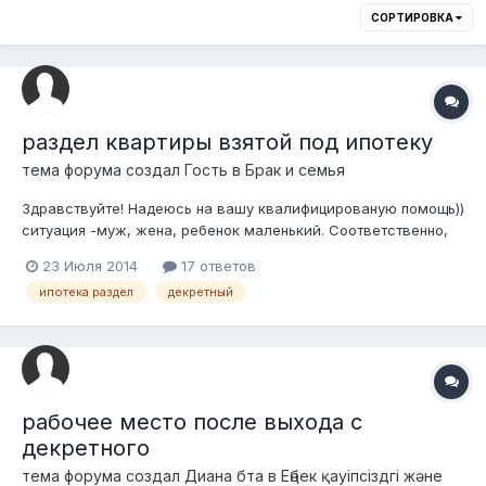
СОРТИРОВКА
раздел квартиры взятой под ипотеку
тема форума создал Гость в
Брак и семья
Здравствуйте! Надеюсь на вашу квалифицированую помощь))
ситуация -муж, жена, ребенок маленький. Соответственно,
женщина сидит дома, не работает. До брака личного жилья у
23 Июля 2014
17 ответов
ж.не было. У мужа была доля квартиры. Квартиру продали
ипотека раздел
декретный
для расширения жилплощади. Взяли ипотеку. Муж заемщик,
жена созаемщик. Муж...
рабочее место после выхода с
декретного
тема форума создал
Диана бта
в
Еңбек қауіпсіздгі және