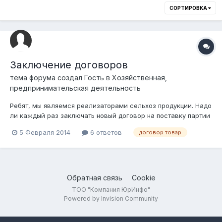
СОРТИРОВКА
Заключение договоров
тема форума создал Гость в
Хозяйственная,
предпринимательская деятельность
Ребят, мы являемся реализаторами сельхоз продукции. Надо
ли каждый раз заключать новый договор на поставку партии
(с одним и тем же клиентом), или можно ограничиться одним
5 Февраля 2014
6 ответов
договор товар
договором и указать в нем примерную сумму за год? Не
будет ли это считаться нарушением при налоговой
проверке? Ткните пожалуйста...
Обратная связь
Cookie
ТОО "Компания ЮрИнфо"
Powered by Invision Community