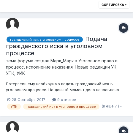
СОРТИРОВКА
Подача
гражданский иск в уголовном процессе
гражданского иска в уголовном
процессе
тема форума создал
Марк_Марк
в
Уголовное право и
процесс, исполнение наказания. Новые редакции УК,
УПК, УИК
Потерпевшему необходимо подать гражданский иск в
уголовном процессе. На данный момент дело направлено
прокурору. Согласно ч.1 ст.167 УПК "Гражданский иск может
28 Сентября 2017
9 ответов
быть предъявлен с момента начала досудебного
(и еще 7 )
УПК
гражданский иск в уголовном процессе
расследования до окончания судебного следствия...>" Стало
быть иск потерпевший может...