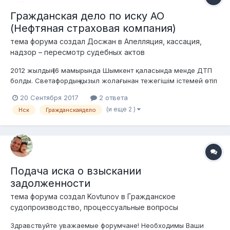
Гражданская дело по иску АО
(Нефтяная страховая компания)
тема форума создал
Досжан
в
Апелляция, кассация,
надзор – пересмотр судебных актов
2012 жылдың 16 мамырында Шымкент қаласында менде ДТП
болды. Светафордың қызыл жолағынан тежегішім істемей өтіп
кетіп 3 машинаға шығын келтіремін. Сомен НСК (Нефтяная
20 Сентября 2017
2 ответа
страховая компания) жəбірленушілерге 1.094.000 ақша
(и еще 2 )
Нск
Гражданскаядело
шығарып берді. 2 айдан соң сот болды, маған ҚР ƏҚБТК-нің 468
бабы бойынша кінəлі д...
Подача иска о взыскании
задолженности
тема форума создал
Kovtunov
в
Гражданское
судопроизводство, процессуальные вопросы
Здравствуйте уважаемые форумчане! Необходимы Ваши