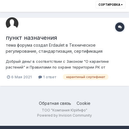
СОРТИРОВКА
пункт назначения
тема форума создал
Erdaulet
в
Техническое
регулирование, стандартизация, сертификация
Добрый день! в соответствии с Законом "О карантине
растений" и Правилами по охране территории РК от
карантинных объектов и чужеродных видов, есть термин
6 Мая 2021
1 ответ
карантиный сертификат
"ПУНКТ НАЗНАЧЕНИЯ" где проходит детальный осмотр
карантинной продукции, мы подразумеваем что это склад
Продавца при первичном карантином досм...
Обратная связь
Cookie
ТОО "Компания ЮрИнфо"
Powered by Invision Community