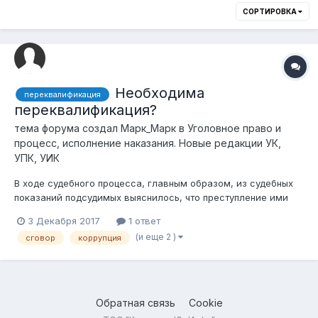
СОРТИРОВКА
Необходима
переквалификация
переквалификация?
тема форума создал
Марк_Марк
в
Уголовное право и
процесс, исполнение наказания. Новые редакции УК,
УПК, УИК
В ходе судебного процесса, главным образом, из судебных
показаний подсудимых выяснилось, что преступление ими
было совершено по мотивам, которые не являются
3 Декабря 2017
1 ответ
признаками состава преступления, в котором они
(и еще 2 )
сговор
коррупция
обвиняются на данном процессе. Истинные мотивы являются
составом преступления, за которое предус...
Обратная связь
Cookie