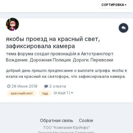
СОРТИРОВКА
якобы проезд на красный свет,
зафиксировала камера
тема форума создал
провокацЫя
в
Автотранспорт.
Вождение. Дорожная Полиция. Дороги. Перевозки
добрый день пришло предписание о выплате штрафа. якобы я
ехала на красный на светофоре, что зафиксировала камера.
хотя и я, и автобус на соседней полосе стоим, еще даже до
28 Июня 2018
2 ответа
стоп-линии. какое ваше мнение, есть шанс обжаловать?
(и еще 1 )
красныйсвет
пдд
если да, то как доказать, что я СТОЮ, а не ЕДУ? спасибо
Обратная связь
Cookie
ТОО "Компания ЮрИнфо"
Powered by Invision Community