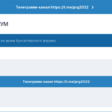
Телеграмм-канал https://t.me/prg2022
РУМ
 на архив Бухгалтерского форума
Телеграмм-канал https://t.me/prg2022