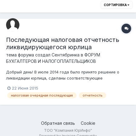
СОРТИРОВКА
Последующая налоговая отчетность
ликвидирующегося юрлица
тема форума создал
Сентябринка
в
ФОРУМ
БУХГАЛТЕРОВ И НАЛОГОПЛАТЕЛЬЩИКОВ
Добрый день! В июле 2014 года было принято решение о
ликвидации юрлица, сделаны соответствующее
уведомление в налоговый орган, подана ликвидационная
22 Июня 2015
налоговая отчетность (через кабинет и почтой на бумаге),
налоговая очередная последующая
отчетность
также подано налоговое заявление о проведении
ликвидационной налоговой проверки. Через абинет...
Обратная связь
Cookie
ТОО "Компания ЮрИнфо"
Powered by Invision Community