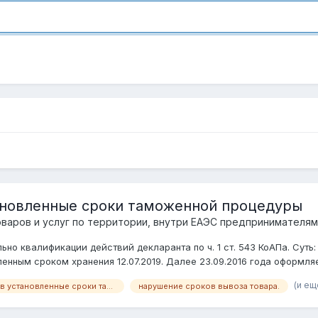
тановленные сроки таможенной процедуры
аров и услуг по территории, внутри ЕАЭС предпринимателям
ьно квалификации действий декларанта по ч. 1 ст. 543 КоАПа. Сут
ленным сроком хранения 12.07.2019. Далее 23.09.2016 года оформляе
(и ещ
незавершение в установленные сроки таможенной процедуры адм ответственность
нарушение сроков вывоза товара.