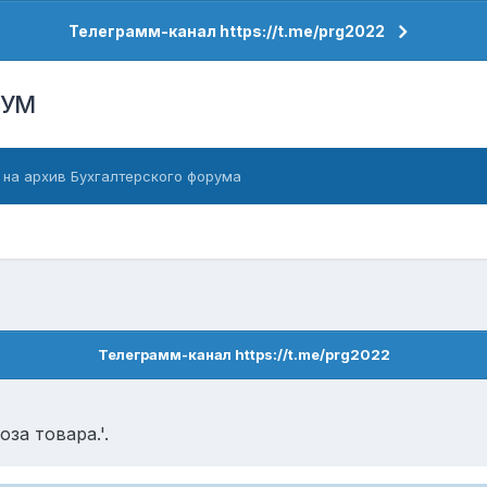
Телеграмм-канал https://t.me/prg2022
РУМ
 на архив Бухгалтерского форума
Телеграмм-канал https://t.me/prg2022
за товара.'.