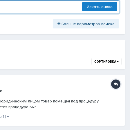
Искать снова
Больше параметров поиска
СОРТИРОВКА
и
ь: юридическим лицом товар помещен под процедуру
тся процедура вып...
е 1 )