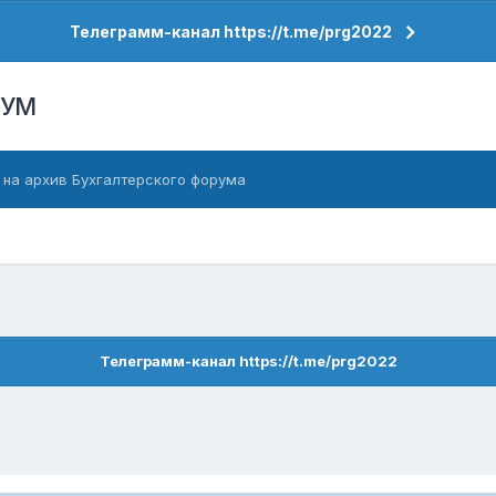
Телеграмм-канал https://t.me/prg2022
РУМ
 на архив Бухгалтерского форума
Телеграмм-канал https://t.me/prg2022