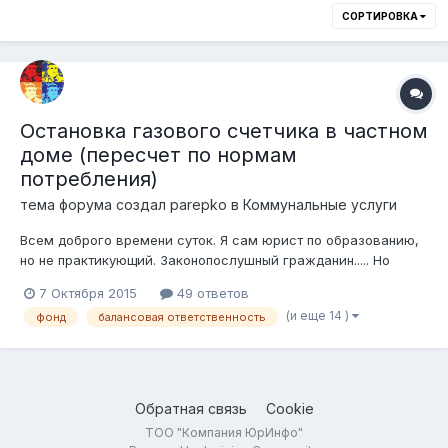
СОРТИРОВКА
Остановка газового счетчика в частном
доме (пересчет по нормам
потребления)
тема форума создал
parepko
в
Коммунальные услуги
Всем доброго времени суток. Я сам юрист по образованию,
но не практикующий. Законопослушный гражданин..... Но
попал в ситуацию, в котрой прошу вашего
7 Октября 2015
49 ответов
профессионального взгялда и совета. Частный дом, Алматы,
(и еще 14 )
фонд
балансовая ответственность
март месяц, фондовый газовый счетчик остановился и был
слышан запах газа. По моей и...
Обратная связь
Cookie
ТОО "Компания ЮрИнфо"