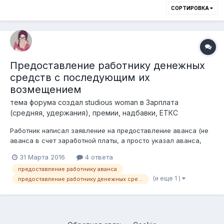
СОРТИРОВКА
Предоставление работнику денежных
средств с последующим их
возмещением
тема форума создал
studious woman
в
Зарплата
(средняя, удержания), премии, надбавки, ЕТКС
Работник написал заявление на предоставление аванса (не
аванса в счет заработной платы, а просто указал аванса,
возможно не правильно применив термин) без указаний о
31 Марта 2016
4 ответа
его возмещении, сроках, прав работодателя на удержание
предоставление работнику аванса
из зп в счет погашения долга. Сумма аванса в 3 раза
(и еще 1 )
предоставление работнику денежных средств
больше его заработной плат...