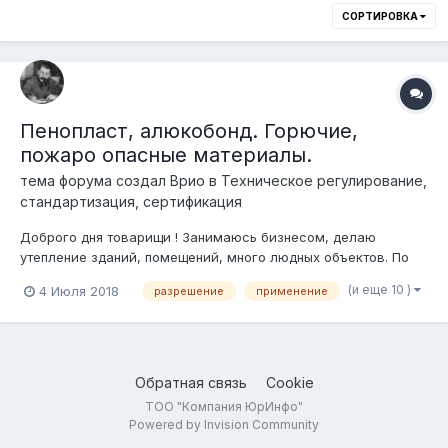
СОРТИРОВКА
Пенопласт, алюкобонд. Горючие,
пожаро опасные материалы.
тема форума создал
Врио
в
Техническое регулирование,
стандартизация, сертификация
Доброго дня товарищи ! Занимаюсь бизнесом, делаю
утепление зданий, помещений, много людных объектов. По
памяти, раньше, после серьёзных пожаров зданий, с
(и еще 10 )
4 Июля 2018
разрешение
применение
сайдингом из алюкобонда, утеплением из пенопласта, в
законах ввели запрет на использование этих материалов
пожароопасных в помещениях,...
Обратная связь
Cookie
ТОО "Компания ЮрИнфо"
Powered by Invision Community