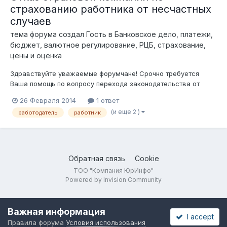
страхованию работника от несчастных
случаев
тема форума создал Гость в
Банковское дело, платежи,
бюджет, валютное регулирование, РЦБ, страхование,
цены и оценка
Здравствуйте уважаемые форумчане! Срочно требуется
Ваша помощь по вопросу перехода законодательства от
"Обязательного страхования ГПО работодателя за
26 Февраля 2014
1 ответ
причинение вреда жизни и здоровью работника при
(и еще 2 )
работодатель
работник
исполнении им трудовых (служебных) обязанностей" (далее -
ОГПОР) и вступивших в силу 19.02.2010г. и...
Обратная связь
Cookie
ТОО "Компания ЮрИнфо"
Powered by Invision Community
Важная информация
I accept
Правила форума
Условия использования