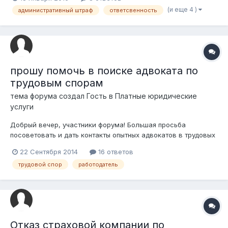
наложили административный штраф. Вопрос: кто несет
(и еще 4 )
административный штраф
ответсвенность
ответственность? Виноват работодатель, что своевременно
не уследил и не продлил ОСАГО...
прошу помочь в поиске адвоката по
трудовым спорам
тема форума создал Гость в
Платные юридические
услуги
Добрый вечер, участники форума! Большая просьба
посоветовать и дать контакты опытных адвокатов в трудовых
спорах. Очень нужна помощь адвоката "монстра" в трудовом
22 Сентября 2014
16 ответов
праве. Буду безумно благодарна за советы и подсказки.
трудовой спор
работодатель
Открыла гугл, но там их так много, не разберешь кто есть
кто, а мне нужен профи.
Отказ страховой компании по