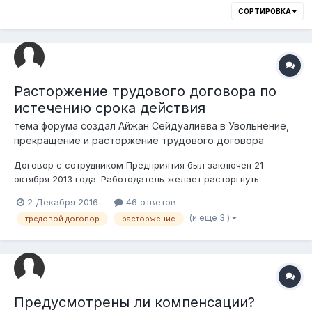
СОРТИРОВКА
Расторжение трудового договора по
истечению срока действия
тема форума создал
Айжан Сейдуалиева
в
Увольнение,
прекращение и расторжение трудового договора
Договор с сотрудником Предприятия был заключен 21
октября 2013 года. Работодатель желает расторгнуть
трудовой договор, в связи с истечением срока действия.
2 Декабря 2016
46 ответов
Хотелось бы удостовериться в данном вопросе: как
(и еще 3 )
тредовой договор
расторжение
осуществить данный случай? Достаточно ли будет
уведомления работнику за месяц до начала следующ...
Предусмотрены ли компенсации?