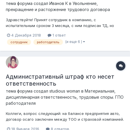
тема форума создал
Иванов К
в
Увольнение,
прекращение и расторжение трудового договора
Здравствуйте! Принят сотрудник в компанию, с
испытательным сроком 3 месяца, с ним подписан ТД, но
больше никаких других регламентов, положений, инструкций
4 Декабря 2018
1 ответ
и др. внутренних нормативных документов даже для
(и еще 6 )
сотрудник
работодатель
ознакомления предоставлены не были. За полтора месяца
работы, нареканий, выговоров,...
Административный штраф кто несет
ответственность
тема форума создал
studious woman
в
Материальная,
дисциплинарная ответственность, трудовые споры. ГПО
работодателя
Коллеги, вопрос следующий: на балансе предприятия авто,
договор осаго заключен между ТОО и страховой компанией.
Срок ОСАГО истек при этом на водителя (работника)
18 Января 2016
8 ответов