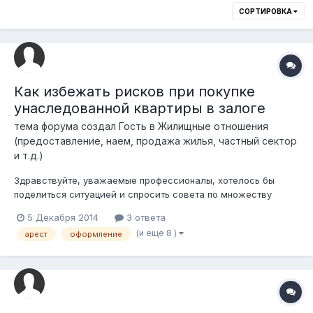
СОРТИРОВКА
Как избежать рисков при покупке
унаследованной квартиры в залоге
тема форума создал Гость в
Жилищные отношения
(предоставление, наем, продажа жилья, частный сектор
и т.д.)
Здравствуйте, уважаемые профессионалы, хотелось бы
поделиться ситуацией и спросить совета по множеству
сложных вопросов. Мы заинтересованы в покупке квартиры,
5 Декабря 2014
3 ответа
которая находится в залоге у ипотечной компании. Сделка
(и еще 8 )
арест
оформление
сопряжена с вопросами залога, наследования и рисками.
Хозяин квартиры несколько...