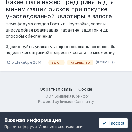
Какие шаги нужно предпринять для
минимизации рисков при покупке
унаследованной квартиры в залоге
тема форума создал Гость в
Неустойка, залог и
внесудебная реализация, гарантия, задаток и др.
способы обеспечения
Здравствуйте, уважаемые профессионалы, хотелось бы
поделиться ситуацией и спросить совета по множеству
сложных вопросов. Мы заинтересованы в покупке квартиры,
(и еще 8 )
5 Декабря 2014
залог
наследство
которая находится в залоге у ипотечной компании. Сделка
сопряжена с вопросами залога, наследования и рисками.
Хозяин квартиры несколько...
Обратная связь
Cookie
ТОО "Компания ЮрИнфо"
Powered by Invision Community
Важная информация
I accept
Правила форума
Условия использования