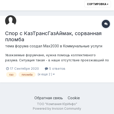
СОРТИРОВКА
Спор с КазТрансГазАймак, сорванная
пломба
тема форума создал
Max2030
в
Коммунальные услуги
Уважаемые форумчане, нужна помощь коллективного
разума. Ситуация такая - в наше отсутствие проезжавший по
улице грузовик зацепил висящие провода, которые потянули
17 Сентября 2020
5 ответов
за собой цинковый короб, закрывавший газовый счётчик, а
(и еще 2 )
газ
пломба
короб - сорвал часть пломбы. Дом - частный. Естественно -
машина уехала, её...
Обратная связь
Cookie
ТОО "Компания ЮрИнфо"
Powered by Invision Community