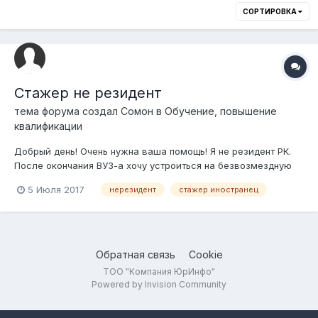
СОРТИРОВКА
Стажер не резидент
тема форума создал
Сомон
в
Обучение, повышение
квалификации
Добрый день! Очень нужна ваша помощь! Я не резидент РК.
После окончания ВУЗ-а хочу устроиться на безвозмездную
стажировку для получения опыта в сфере интересующей
5 Июля 2017
нерезидент
стажер иностранец
меня деятельности не претендую на дальнейшее
трудоустройство в эту фирму . Нужно ли для этого
специальное разрешения от гос-органов? можн...
Обратная связь
Cookie
ТОО "Компания ЮрИнфо"
Powered by Invision Community