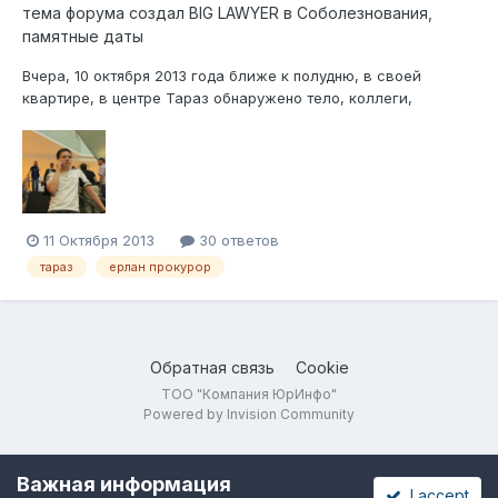
тема форума создал
BIG LAWYER
в
Соболезнования,
памятные даты
Вчера, 10 октября 2013 года ближе к полудню, в своей
квартире, в центре Тараз обнаружено тело, коллеги,
хорошего специалиста, помощника прокурора города Тараз
Ногайбекова Ерлана Кузембековича. По предварительным
данным, он был убит путем выстрела в голову и нанесением
ему около 20 ножевых ранений. Г...
11 Октября 2013
30 ответов
тараз
ерлан прокурор
Обратная связь
Cookie
ТОО "Компания ЮрИнфо"
Powered by Invision Community
Важная информация
I accept