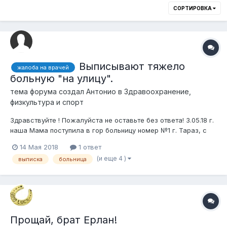
СОРТИРОВКА
Выписывают тяжело
жалоба на врачей
больную "на улицу".
тема форума создал
Антонио
в
Здравоохранение,
физкультура и спорт
Здравствуйте ! Пожалуйста не оставьте без ответа! 3.05.18 г.
наша Мама поступила в гор больницу номер №1 г. Тараз, с
симптомами нарушения речи и повышенной температуры,
14 Мая 2018
1 ответ
которая держалась в течении 2-х недель. Сделали
(и еще 4 )
выписка
больница
томографию головного мозга установили диагноз опухоль
головного мозга в лобн...
Прощай, брат Ерлан!