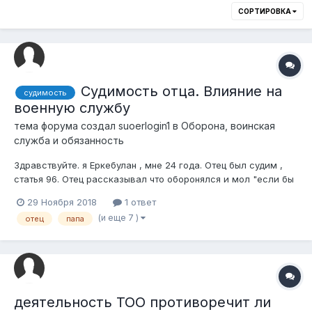
СОРТИРОВКА
Судимость отца. Влияние на
судимость
военную службу
тема форума создал
suoerlogin1
в
Оборона, воинская
служба и обязанность
Здравствуйте. я Еркебулан , мне 24 года. Отец был судим ,
статья 96. Отец рассказывал что оборонялся и мол "если бы
не я его он бы меня отправил на тот свет. То есть убийство
29 Ноября 2018
1 ответ
было совершено неумышленно. Дали 13 лет срока. с 1994 по
(и еще 7 )
отец
папа
2003 отбывал наказание. Вышел за 4 года до срока за
хорошее поведен...
деятельность ТОО противоречит ли