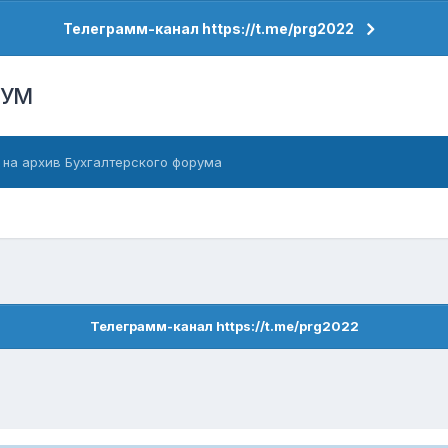
Телеграмм-канал https://t.me/prg2022
РУМ
 на архив Бухгалтерского форума
Телеграмм-канал https://t.me/prg2022