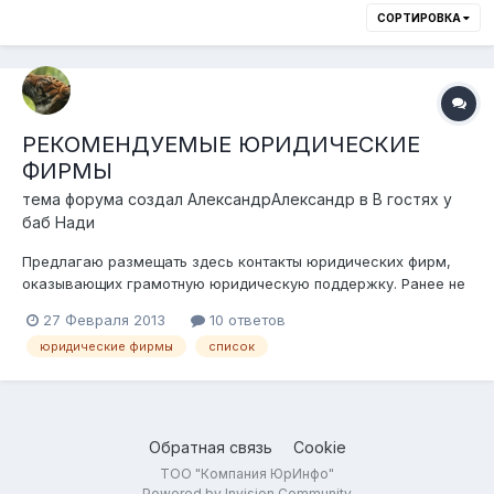
СОРТИРОВКА
РЕКОМЕНДУЕМЫЕ ЮРИДИЧЕСКИЕ
ФИРМЫ
тема форума создал
АлександрАлександр
в
В гостях у
баб Нади
Предлагаю размещать здесь контакты юридических фирм,
оказывающих грамотную юридическую поддержку. Ранее не
раз сталкивался с тем, что обращаясь к юристам по
27 Февраля 2013
10 ответов
справочникам и газетной рекламе сталкивался с вопиющей
юридические фирмы
список
некомпетентностью. Увы не все кто рекламируют себя в
качестве юриста таковыми являются....
Обратная связь
Cookie
ТОО "Компания ЮрИнфо"
Powered by Invision Community