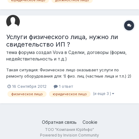
юридическое лицо
должностное лицо
Услуги физического лица, нужно ли
свидетельство ИП ?
тема форума создал
Vova
в
Сделки, договоры (форма,
недействительность и т.д.)
Такая ситуация: Физическое лицо оказывает услуги по
ремонту оборудования для: 1) физ. лиц (частные лица и т.п.) 2)
юр. лиц (различным компаниям и т.п.) Возможно ли
16 Сентября 2012
1 ответ
официальное оформление документов (каких ?) не открывая
(и еще 3 )
физическое лицо
юридическое лицо
для себя ИП ? http://images.yandex...r=162&noreask=1 Кто
должен состав...
Обратная связь
Cookie
ТОО "Компания ЮрИнфо"
Powered by Invision Community