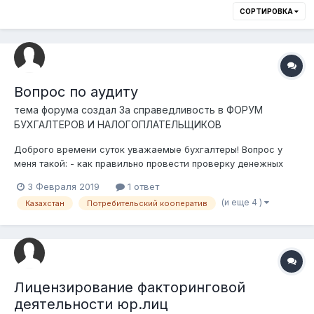
СОРТИРОВКА
Вопрос по аудиту
тема форума создал
За справедливость
в
ФОРУМ
БУХГАЛТЕРОВ И НАЛОГОПЛАТЕЛЬЩИКОВ
Доброго времени суток уважаемые бухгалтеры! Вопрос у
меня такой: - как правильно провести проверку денежных
средств, которые члены потребительского кооператива
3 Февраля 2019
1 ответ
оплачивают председателю (приход, расход) ? Ситуация
(и еще 4 )
Казахстан
Потребительский кооператив
следующая - дело происходит на дачном массиве, около 100
домов, люди платят н...
Лицензирование факторинговой
деятельности юр.лиц