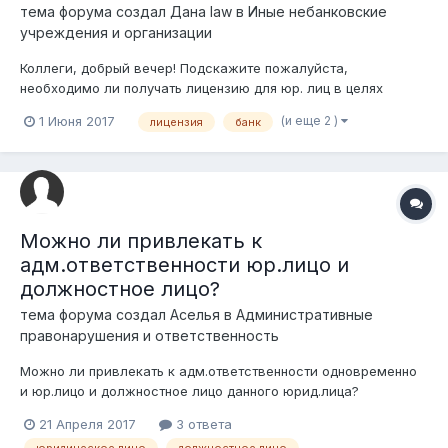
тема форума создал
Дана law
в
Иные небанковские
учреждения и организации
Коллеги, добрый вечер! Подскажите пожалуйста,
необходимо ли получать лицензию для юр. лиц в целях
осуществления факторинговой деятельности в РК? В законе
(и еще 2 )
1 Июня 2017
лицензия
банк
РК "О разрешениях и уведомлениях" факторинговая
деятельность отнесена к лицензируемой. Но относится ли
данное требование только для бан...
Можно ли привлекать к
адм.ответственности юр.лицо и
должностное лицо?
тема форума создал
Аселья
в
Административные
правонарушения и ответственность
Можно ли привлекать к адм.ответственности одновременно
и юр.лицо и должностное лицо данного юрид.лица?
Нарушение у каждого разное. В данном случае юр.лицо
21 Апреля 2017
3 ответа
является субъектом квази.гос. сектора!