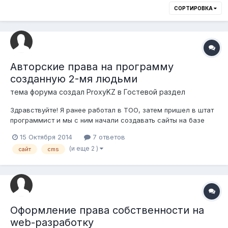
СОРТИРОВКА
Авторские права на программу
созданную 2-мя людьми
тема форума создал
ProxyKZ
в
Гостевой раздел
Здравствуйте! Я ранее работал в ТОО, затем пришел в штат
программист и мы с ним начали создавать сайты на базе
CMS (система управления сайтами, по факту это набор
15 Октября 2014
7 ответов
файлов + база данных, по закону ее видимо стоит считать
(и еще 2 )
сайт
cms
программой) с которой он к нам пришел работать. Несколько
лет мы работали в Т...
Оформление права собственности на
web-разработку