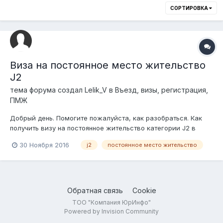
СОРТИРОВКА
Виза на постоянное место жительство
J2
тема форума создал
Lelik_V
в
Въезд, визы, регистрация,
ПМЖ
Добрый день. Помогите пожалуйста, как разобраться. Как
получить визу на постоянное жительство категории J2 в
Казахстан? Я нашла некоторую информацию что нужно
30 Ноября 2016
j2
постоянное место жительство
получить разрешениЕ на оформление иммиграционной визы
категории J2 (ПМЖ в РК) список документов подается в
консульство отправля...
Обратная связь
Cookie
ТОО "Компания ЮрИнфо"
Powered by Invision Community