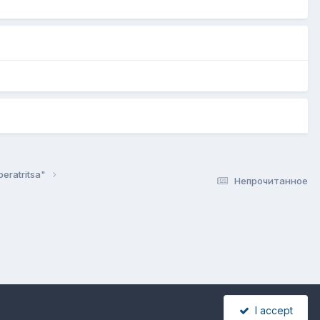
peratritsa"
Непрочитанное
I accept