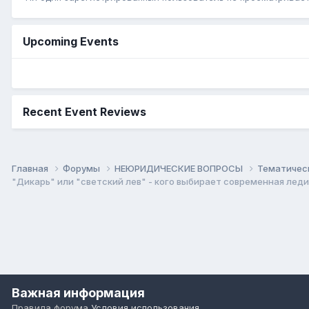
Upcoming Events
Recent Event Reviews
Главная
Форумы
НЕЮРИДИЧЕСКИЕ ВОПРОСЫ
Тематичес
"Дикарь" или "светский лев" - кого выбирает современная леди
Важная информация
Правила форума
Условия использования