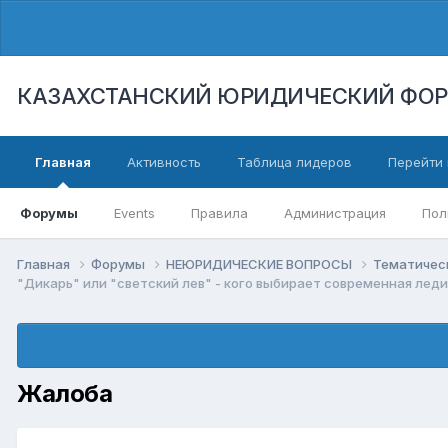
КАЗАХСТАНСКИЙ ЮРИДИЧЕСКИЙ ФО
Главная
Активность
Таблица лидеров
Перейти 
Форумы
Events
Правила
Администрация
Пол
Главная
Форумы
НЕЮРИДИЧЕСКИЕ ВОПРОСЫ
Тематичес
"Дикарь" или "светский лев" - кого выбирает современная леди
Жалоба