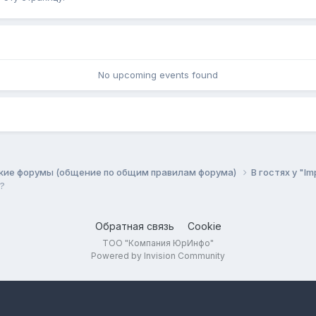
No upcoming events found
кие форумы (общение по общим правилам форума)
В гостях у "Im
?
Обратная связь
Cookie
ТОО "Компания ЮрИнфо"
Powered by Invision Community