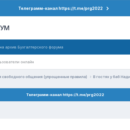
Телеграмм-канал https://t.me/prg2022
РУМ
на архив Бухгалтерского форума
ьзователи онлайн
я свободного общения (упрощенные правила)
В гостях у баб Над
Телеграмм-канал https://t.me/prg2022