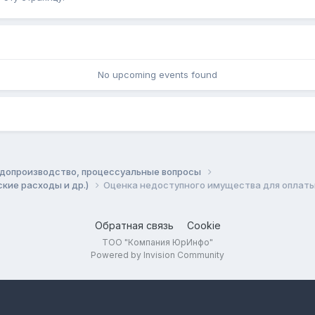
No upcoming events found
допроизводство, процессуальные вопросы
кие расходы и др.)
Оценка недоступного имущества для оплаты
Обратная связь
Cookie
ТОО "Компания ЮрИнфо"
Powered by Invision Community