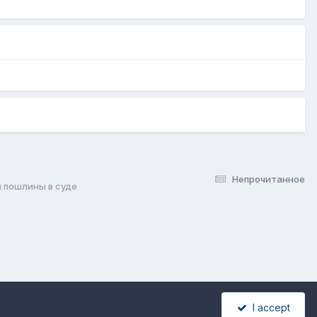
Непрочитанное
 пошлины в суде
I accept