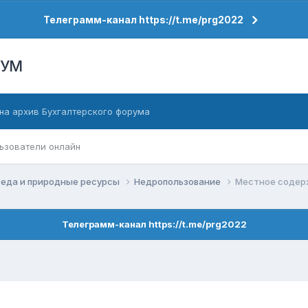
Телеграмм-канал https://t.me/prg2022
РУМ
на архив Бухгалтерского форума
ьзователи онлайн
еда и природные ресурсы
Недропользование
Местное содер
Телеграмм-канал https://t.me/prg2022