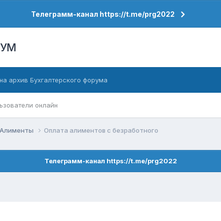
Телеграмм-канал https://t.me/prg2022
РУМ
на архив Бухгалтерского форума
ьзователи онлайн
Алименты
Оплата алиментов с безработного
Телеграмм-канал https://t.me/prg2022