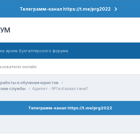
Телеграмм-канал https://t.me/prg2022
РУМ
на архив Бухгалтерского форума
ьзователи онлайн
работы и обучения юристов
еские службы
Адилет - №1 в Казахстане?
Телеграмм-канал https://t.me/prg2022