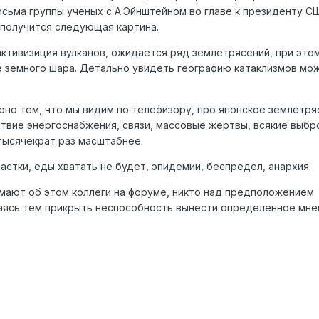
сьма группы ученых с А.Эйнштейном во главе к президенту С
 получится следующая картина.
активизиция вулканов, ожидается ряд землетрясений, при этом
 земного шара. Детально увидеть географию катаклизмов мо
но тем, что мы видим по телефизору, про японское землетря
ствие энергоснабжения, связи, массовые жертвы, всякие выбр
тысячекрат раз масштабнее.
астки, еды хватать не будет, эпидемии, беспредел, анархия.
умают об этом коллеги на форуме, никто над предположением
таясь тем прикрыть неспособность вынести определенное мне