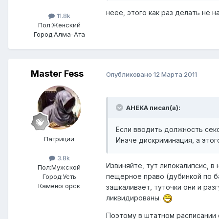
неее, этого как раз делать не н
11.8k
Пол:
Женский
Город:
Алма-Ата
Master Fess
Опубликовано
12 Марта 2011
АНЕКА писал(а):
Если вводить должность секс
Патриции
Иначе дискриминация, а этого
3.8k
Извиняйте, тут липокалипсис, в
Пол:
Мужской
пещерное право (дубинкой по ба
Город:
Усть
Каменогорск
зашкаливает, туточки они и раз
ликвидированы.
Поэтому в штатном расписании с