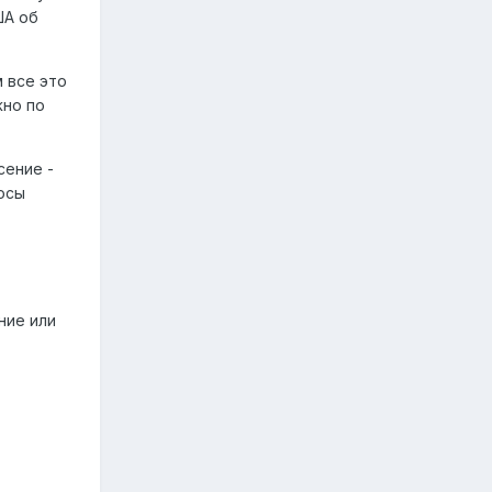
ША об
 все это
жно по
сение -
осы
ние или