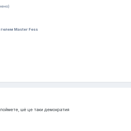
нено)
телем Master Fess
а поймете, шё це таки демократия