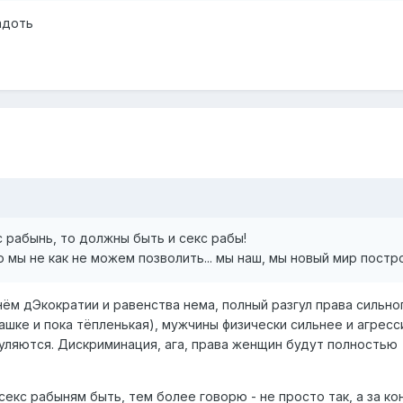
адоть
 рабынь, то должны быть и секс рабы!
 мы не как не можем позволить... мы наш, мы новый мир постро
 нём дЭкократии и равенства нема, полный разгул права сильно
шке и пока тёпленькая), мужчины физически сильнее и агресс
гуляются. Дискриминация, ага, права женщин будут полностью
екс рабыням быть, тем более говорю - не просто так, а за ко