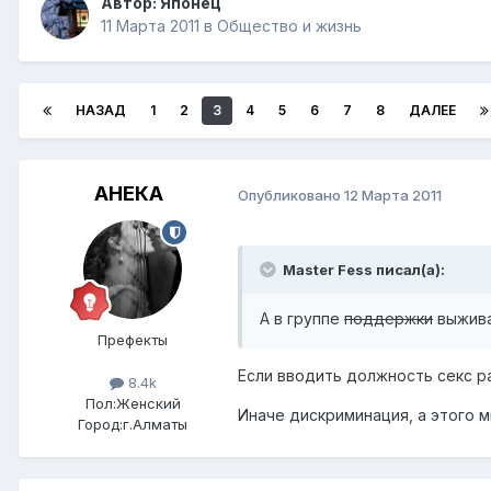
Автор:
Японец
11 Марта 2011
в
Общество и жизнь
НАЗАД
1
2
3
4
5
6
7
8
ДАЛЕЕ
АНЕКА
Опубликовано
12 Марта 2011
Master Fess писал(а):
А в группе
поддержки
выжива
Префекты
Если вводить должность секс ра
8.4k
Пол:
Женский
Иначе дискриминация, а этого м
Город:
г.Алматы