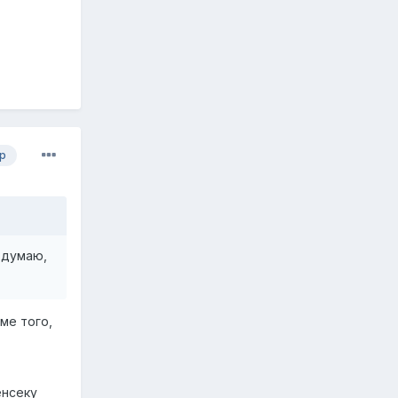
р
 думаю,
ме того,
енсеку