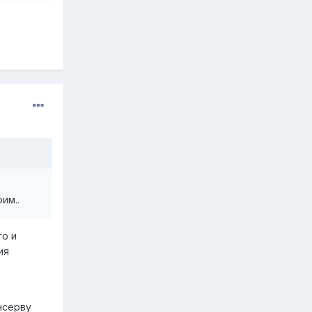
им..
го и
ия
нсерву