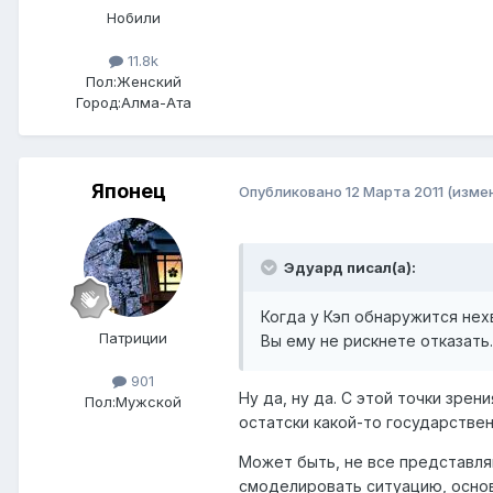
Нобили
11.8k
Пол:
Женский
Город:
Алма-Ата
Японец
Опубликовано
12 Марта 2011
(изме
Эдуард писал(а):
Когда у Кэп обнаружится нех
Патриции
Вы ему не рискнете отказать
901
Ну да, ну да. С этой точки зрен
Пол:
Мужской
остатски какой-то государствен
Может быть, не все представляю
смоделировать ситуацию, основы