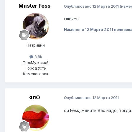
Master Fess
Опубликовано
12 Марта 2011
(изме
глюкен
Изменено
12 Марта 2011
пользова
Патриции
3.8k
Пол:
Мужской
Город:
Усть
Каменогорск
ялО
Опубликовано
12 Марта 2011
ой Fess, женить Вас надо, тогд