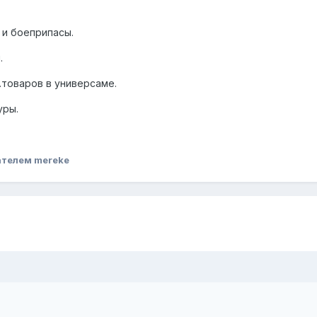
 и боеприпасы.
.
.товаров в универсаме.
уры.
ателем mereke