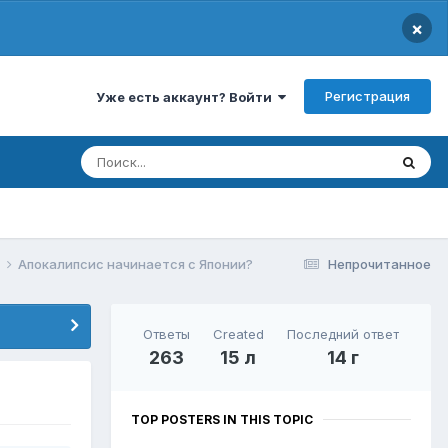
×
Регистрация
Уже есть аккаунт? Войти
Апокалипсис начинается с Японии?
Непрочитанное
Ответы
Created
Последний ответ
263
15 л
14 г
TOP POSTERS IN THIS TOPIC