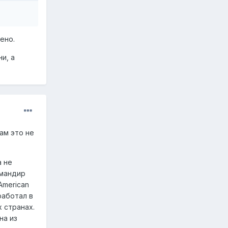
ено.
и, а
ам это не
а не
омандир
American
работал в
 странах.
на из