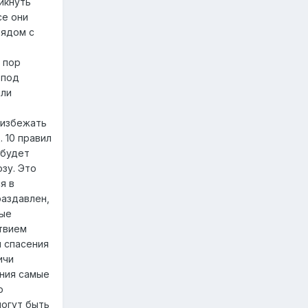
икнуть
се они
рядом с
 пор
 под
или
 избежать
 10 правил
 будет
зу. Это
я в
раздавлен,
мые
твием
и спасения
ичи
ания самые
о
могут быть