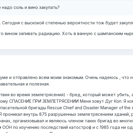
 надо соль и вино закупать?
. Сегодня с выскокой степенью вероятности тож будет закупл
то вином запивать радиацию. Хоть в ванную с шампанским нырн
уме и отправлено всем моим знакомым. Очень надеюсь , что н
авательная и полезная.
твия во время землетрясения) - бред, который может убить, 
угому СПАСЕНИЕ ПРИ ЗЕМЛЕТРЯСЕНИИ Меня зовут Дуг Коп. Я к
сательной бригады Rescue Chief and Disaster Manager of the 
). Я проникал внутрь 875 разрушенных землетрясением зданий, 
анах, организовывал и являюсь членом таких бригад во многих
м ООН по изучению последствий катостроф и с 1985 года ни од