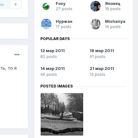
Foxy
Японец
ки
0
27 posts
19 posts
Нуржан
Mishanya
17 posts
14 posts
POPULAR DAYS
12 мар 2011
18 мар 2011
82 posts
61 posts
ть, то я
14 мар 2011
21 мар 2011
46 posts
13 posts
POSTED IMAGES