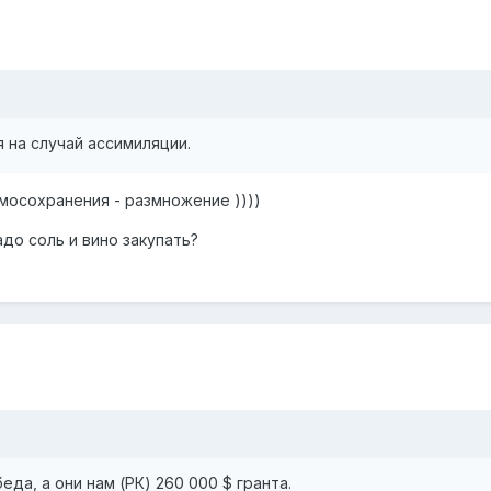
я на случай ассимиляции.
мосохранения - размножение ))))
до соль и вино закупать?
да, а они нам (РК) 260 000 $ гранта.