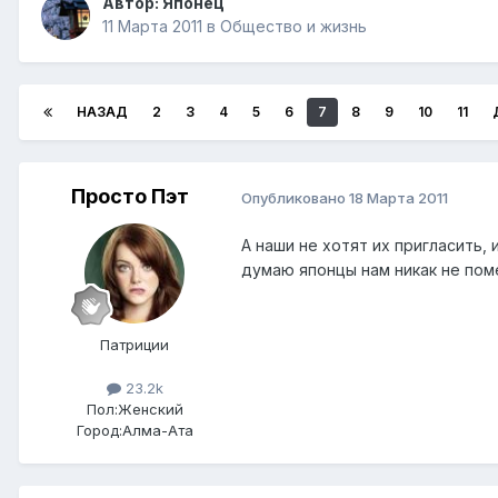
Автор:
Японец
11 Марта 2011
в
Общество и жизнь
НАЗАД
2
3
4
5
6
7
8
9
10
11
Просто Пэт
Опубликовано
18 Марта 2011
А наши не хотят их пригласить,
думаю японцы нам никак не поме
Патриции
23.2k
Пол:
Женский
Город:
Алма-Ата