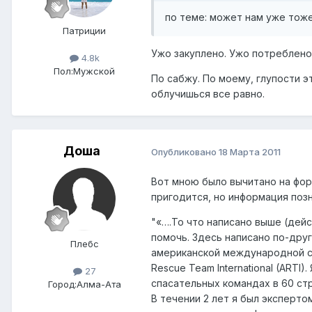
по теме: может нам уже тоже
Патриции
Ужо закуплено. Ужо потреблено
4.8k
Пол:
Мужской
По сабжу. По моему, глупости э
облучишься все равно.
Доша
Опубликовано
18 Марта 2011
Вот мною было вычитано на фор
пригодится, но информация позн
"«….То что написано выше (дейс
помочь. Здесь написано по-др
Плебс
американской международной спа
Rescue Team International (ARTI
27
спасательных командах в 60 стр
Город:
Алма-Ата
В течении 2 лет я был эксперто