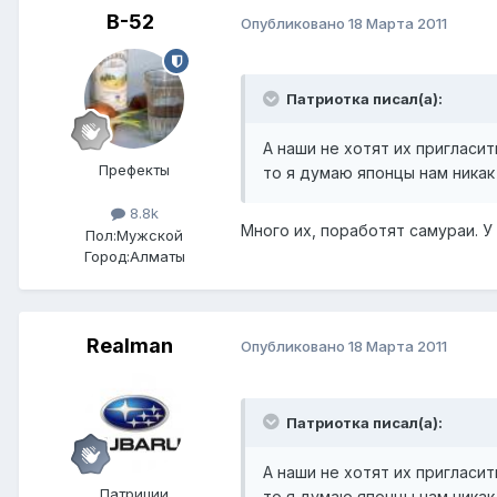
B-52
Опубликовано
18 Марта 2011
Патриотка писал(а):
А наши не хотят их пригласи
Префекты
то я думаю японцы нам никак
8.8k
Много их, поработят самураи. У
Пол:
Мужской
Город:
Алматы
Realman
Опубликовано
18 Марта 2011
Патриотка писал(а):
А наши не хотят их пригласи
Патриции
то я думаю японцы нам никак