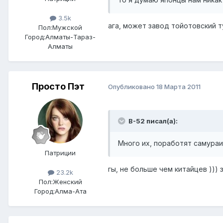
3.5k
ага, может завод тойотовский ту
Пол:
Мужской
Город:
Алматы-Тараз-
Алматы
Просто Пэт
Опубликовано
18 Марта 2011
B-52 писал(а):
Много их, поработят самураи
Патриции
гы, не больше чем китайцев ))) 
23.2k
Пол:
Женский
Город:
Алма-Ата