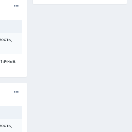
мость,
атичные.
мость,