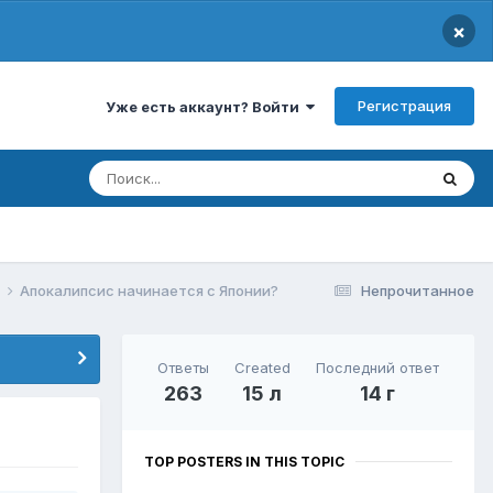
×
Регистрация
Уже есть аккаунт? Войти
Апокалипсис начинается с Японии?
Непрочитанное
Ответы
Created
Последний ответ
263
15 л
14 г
TOP POSTERS IN THIS TOPIC