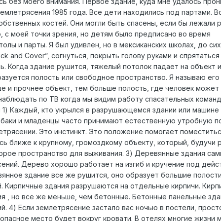
сь без моего внимания. Первое здание, куда мне удалось прон
емлетрясения 1985 года. Все дети находились под партами. В
бственных костей. Они могли быть спасены, если бы лежали 
, с моей точки зрения, но детям было предписано во время
олы и парты. Я был удивлен, но в мексиканских школах, до сих
ck and Cover”, согнуться, покрыть голову руками и спрятаться
ь. Когда здание рушится, тяжелый потолок падает на объект 
разуется полость или свободное пространство. Я называю его
ше и прочнее объект, тем больше полость, где человек может
наблюдать по ТВ когда мы видим работу спасательных команд.
и 1) Каждый, кто укрылся в разрушающемся здании или машине
 собаки и младенцы часто принимают естественную утробную по
етрясении. Это инстинкт. Это положение помогает поместитьс
сь ближе к крупному, громоздкому объекту, который, будучи 
орое пространство для выживания. 3) Деревянные здания са
ений. Дерево хорошо работает на изгиб и кручение под дейс
вянное здание все же рушится, оно образует большие полост
й. Кирпичные здания разрушаются на отдельные кирпичи. Кирп
я , но все же меньше, чем бетонные. Бетонные панельные зд
. 4) Если землетрясение застало вас ночью в постели, прост
зопасное место будет вокруг кровати. В отелях многие жизни 