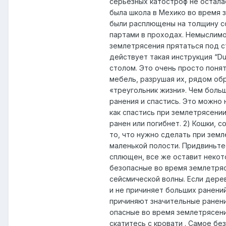
серьезных катостроф не остала
была школа в Мехико во время з
были расплющены на толщину со
партами в проходах. Немыслимо
землетрясения прятаться под ст
действует такая инструкция “Du
столом. Это очень просто понят
мебель, разрушая их, рядом об
«треугольник жизни». Чем боль
ранения и спастись. Это можно 
как спастись при землетрясени
ранен или погибнет. 2) Кошки,
то, что нужно сделать при земл
маленькой полости. Придвиньте
сплющен, все же оставит некот
безопасные во время землетряс
сейсмической волны. Если дере
и не причиняет больших ранени
причиняют значительные ранени
опасные во время землетрясений
скатитесь с кровати . Самое бе