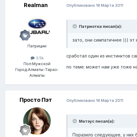
Realman
Опубликовано
18 Марта 2011
Патриотка писал(а):
зато, они симпатичнее ))) эт 
Патриции
сработал один из инстинктов са
3.5k
Пол:
Мужской
по теме: может нам уже тоже на
Город:
Алматы-Тараз-
Алматы
Просто Пэт
Опубликовано
18 Марта 2011
Матэус писал(а):
Поразило следующее, у них бе