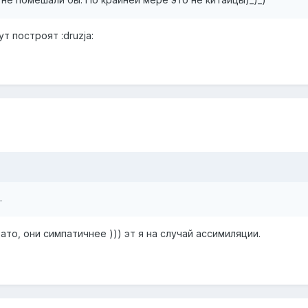
т построят :druzja:
.
зато, они симпатичнее ))) эт я на случай ассимиляции.