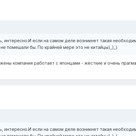
ть, интересно.И если на самом деле возникнет такая необходи
 не помешали бы. По крайней мере это не китайцы)_)_)
 жены компания работает с японцами - жёсткие и очень прагм
ть, интересно.И если на самом деле возникнет такая необходи
 не помешали бы. По крайней мере это не китайцы)_)_)