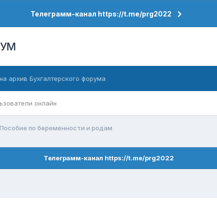
Телеграмм-канал https://t.me/prg2022
РУМ
на архив Бухгалтерского форума
ьзователи онлайн
Пособие по беременности и родам
Телеграмм-канал https://t.me/prg2022