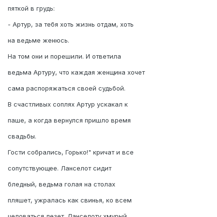
пяткой в грудь:
- Артур, за тебя хоть жизнь отдам, хоть
на ведьме женюсь.
На том они и порешили. И ответила
ведьма Артуру, что каждая женщина хочет
сама распоряжаться своей судьбой.
В счастливых соплях Артур ускакал к
паше, а когда вернулся пришло время
свадьбы.
Гости собрались, Горько!" кричат и все
сопутствующее. Ланселот сидит
бледный, ведьма голая на столах
пляшет, ужралась как свинья, ко всем
целоваться лезет. Ланселоту хмурый