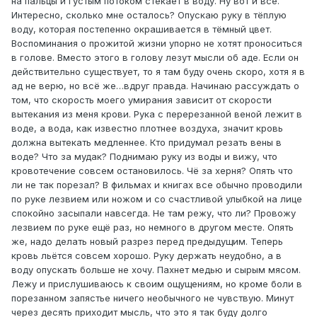
на пальцы и густым потоком стекает в воду. Ну вот и всё.
Интересно, сколько мне осталось? Опускаю руку в тёплую
воду, которая постепенно окрашивается в тёмный цвет.
Воспоминания о прожитой жизни упорно не хотят проноситься
в голове. Вместо этого в голову лезут мысли об аде. Если он
действительно существует, то я там буду очень скоро, хотя я в
ад не верю, но всё же…вдруг правда. Начинаю рассуждать о
том, что скорость моего умирания зависит от скорости
вытекания из меня крови. Рука с перерезанной веной лежит в
воде, а вода, как известно плотнее воздуха, значит кровь
должна вытекать медленнее. Кто придумал резать вены в
воде? Что за мудак? Поднимаю руку из воды и вижу, что
кровотечение совсем остановилось. Чё за херня? Опять что
ли не так порезал? В фильмах и книгах все обычно проводили
по руке лезвием или ножом и со счастливой улыбкой на лице
спокойно засыпали навсегда. Не там режу, что ли? Провожу
лезвием по руке ещё раз, но немного в другом месте. Опять
же, надо делать новый разрез перед предыдущим. Теперь
кровь льётся совсем хорошо. Руку держать неудобно, а в
воду опускать больше не хочу. Пахнет медью и сырым мясом.
Лежу и прислушиваюсь к своим ощущениям, но кроме боли в
порезанном запястье ничего необычного не чувствую. Минут
через десять приходит мысль, что это я так буду долго