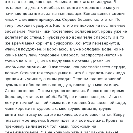
а как то не так, как надо. Начинает не хватать воздуха. Я
пытаюсь не дышать вообще, но долго вытерпеть не могу и
начинаю дышать как загнанная лошадь. Вовсю воняет сырым
мясом с медным привкусом. Сердце бешено колотится. По
телу проходят судороги. Как то это не похоже на постепенное
засыпание. Фонтанчики постепенно ослабевают, кровь уже не
долетает до стены. Я чувствую во всём теле слабость и в то
же время меня корчит в судорогах. Хочется перевернутся,
улечься поудобнее. Я ворочаюсь в уже холодной воде, но не
как не могу лечь поудобней. Слабость распространяется не
только на мышцы, но на внутренние органы. Довольно
необычное ощущение. Я чувствую, как расслабляется сердце,
лёгкие. Становится трудно дышать, что бы сделать вдох надо
приложить усилие, а силы уходят. Первым сдался мочевой
пузырь и я обоссался в холодную, воняющую мясом воду.
Стало потеплее. Потом сдался кишечник. Я некоторое время
боролся, пытаясь не обо######, но в конце концов… И вот я
лежу в тёмной ванной комнате, в холодной загаженной воде,
меня корёжит в судорогах, мне трудно дышать, трудно
двигаться и жду когда же наконец всё это закончится. Вокруг
плавает моё дерьмо. Время идёт, а я всё ещё жив. Кровь по
прежнему выливается толчками, похожими на
семяизвержение. *, я не хочу умирать в засранной ванне!