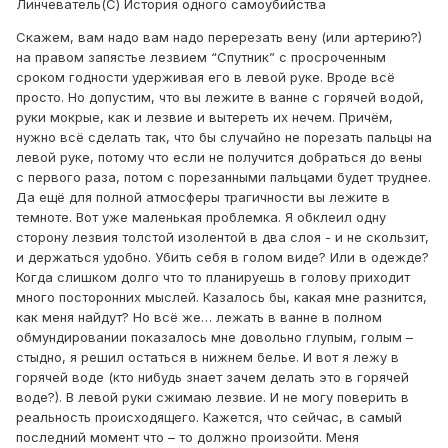
Линчеватель(С) История одного самоубийства
Скажем, вам надо вам надо перерезать вену (или артерию?)
на правом запястье лезвием “Спутник” с просроченным
сроком годности удерживая его в левой руке. Вроде всё
просто. Но допустим, что вы лежите в ванне с горячей водой,
руки мокрые, как и лезвие и вытереть их нечем. Причём,
нужно всё сделать так, что бы случайно не порезать пальцы на
левой руке, потому что если не получится добраться до вены
с первого раза, потом с порезанными пальцами будет труднее.
Да ещё для полной атмосферы трагичности вы лежите в
темноте. Вот уже маленькая проблемка. Я обклеил одну
сторону лезвия толстой изолентой в два слоя - и не скользит,
и держаться удобно. Убить себя в голом виде? Или в одежде?
Когда слишком долго что то планируешь в голову приходит
много посторонних мыслей. Казалось бы, какая мне разнится,
как меня найдут? Но всё же… лежать в ванне в полном
обмундировании показалось мне довольно глупым, голым –
стыдно, я решил остаться в нижнем белье. И вот я лежу в
горячей воде (кто нибудь знает зачем делать это в горячей
воде?). В левой руки сжимаю лезвие. И не могу поверить в
реальность происходящего. Кажется, что сейчас, в самый
последний момент что – то должно произойти. Меня