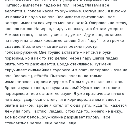
Пытаюсь вылезти и падаю на пол. Перед глазами всё
вертится. В голове какое то жужжание. Согнувшись я выхожу
из ванной и падаю на пол. Все чувства притупились, всё
воспринимается как через мешок с ватой. Опираюсь на стену,
кое как встаю. Наверно, я иду в спальну, что бы там умереть.
А может и нет, я не могу связно думать. Иду в зал, оставляя
на полу и на стенах кровавые следы. Хотя “иду” – это громко
сказано. В зале меня сваливает резкий приступ
головокружения. Мне трудно вставать – нет сил и руки
порезаны, но я как то это делаю. Через пару шагов падаю
опять. Что то разбивается. Вроде стеклянное. Тут меня
скручивает сильнейшая судорога и я опять обсераюсь, уже на
пол. Засранец, ######. Пытаюсь ползти, но только
измазываюсь в крови и дерьме. Потом я уже опять на ногах.
Вроде я куда то шёл, но куда и зачем? Жужжание в голове
перекрывает все остальные звуки. Я уже практически ничего
не вижу…ударяюсь о стену…я в коридоре…зачем я здесь…
опять в ванной…вроде я хотел от сюда уйти…куда то…кажется
лежу па полу….встаю…падаю…стою где то…ничего не вижу…
всё вокруг белое…жужжание разрывает голову….всё
становиться белее…ещё белее…ещё.......................................................