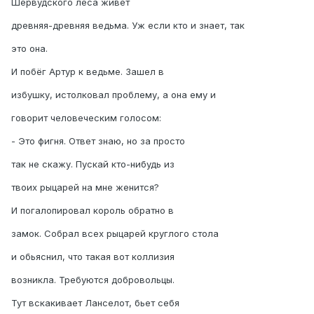
Шервудского леса живет
древняя-древняя ведьма. Уж если кто и знает, так
это она.
И побёг Артур к ведьме. Зашел в
избушку, истолковал проблему, а она ему и
говорит человеческим голосом:
- Это фигня. Ответ знаю, но за просто
так не скажу. Пускай кто-нибудь из
твоих рыцарей на мне женится?
И погалопировал король обратно в
замок. Собрал всех рыцарей круглого стола
и обьяснил, что такая вот коллизия
возникла. Требуются добровольцы.
Тут вскакивает Ланселот, бьет себя