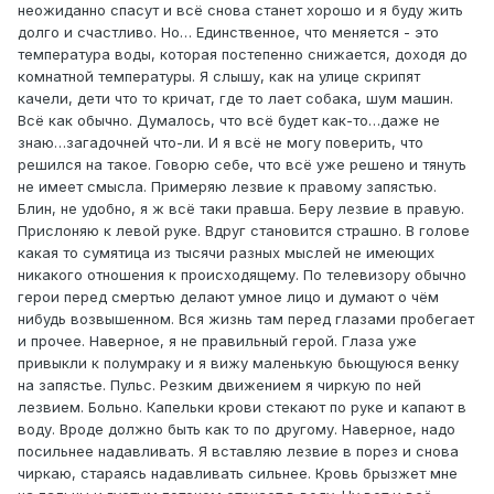
неожиданно спасут и всё снова станет хорошо и я буду жить
долго и счастливо. Но… Единственное, что меняется - это
температура воды, которая постепенно снижается, доходя до
комнатной температуры. Я слышу, как на улице скрипят
качели, дети что то кричат, где то лает собака, шум машин.
Всё как обычно. Думалось, что всё будет как-то…даже не
знаю…загадочней что-ли. И я всё не могу поверить, что
решился на такое. Говорю себе, что всё уже решено и тянуть
не имеет смысла. Примеряю лезвие к правому запястью.
Блин, не удобно, я ж всё таки правша. Беру лезвие в правую.
Прислоняю к левой руке. Вдруг становится страшно. В голове
какая то сумятица из тысячи разных мыслей не имеющих
никакого отношения к происходящему. По телевизору обычно
герои перед смертью делают умное лицо и думают о чём
нибудь возвышенном. Вся жизнь там перед глазами пробегает
и прочее. Наверное, я не правильный герой. Глаза уже
привыкли к полумраку и я вижу маленькую бьющуюся венку
на запястье. Пульс. Резким движением я чиркую по ней
лезвием. Больно. Капельки крови стекают по руке и капают в
воду. Вроде должно быть как то по другому. Наверное, надо
посильнее надавливать. Я вставляю лезвие в порез и снова
чиркаю, стараясь надавливать сильнее. Кровь брызжет мне