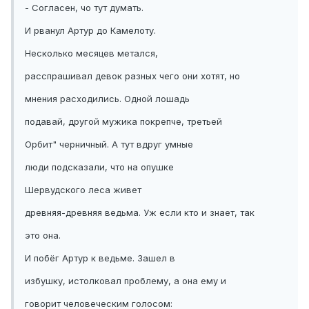
- Согласен, чо тут думать.
И рванул Артур до Камелоту.
Несколько месяцев метался,
расспрашивал девок разных чего они хотят, но
мнения расходились. Одной лошадь
подавай, другой мужика покрепче, третьей
Орбит" черничный. А тут вдруг умные
люди подсказали, что на опушке
Шервудского леса живет
древняя-древняя ведьма. Уж если кто и знает, так
это она.
И побёг Артур к ведьме. Зашел в
избушку, истолковал проблему, а она ему и
говорит человеческим голосом: