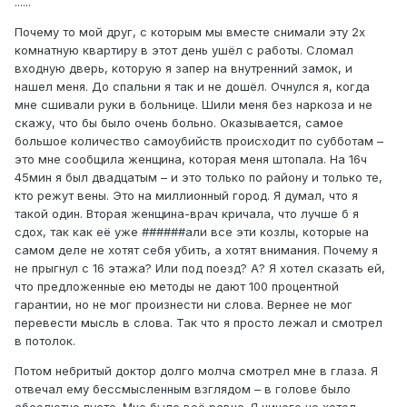
......
Почему то мой друг, с которым мы вместе снимали эту 2х
комнатную квартиру в этот день ушёл с работы. Сломал
входную дверь, которую я запер на внутренний замок, и
нашел меня. До спальни я так и не дошёл. Очнулся я, когда
мне сшивали руки в больнице. Шили меня без наркоза и не
скажу, что бы было очень больно. Оказывается, самое
большое количество самоубийств происходит по субботам –
это мне сообщила женщина, которая меня штопала. На 16ч
45мин я был двадцатым – и это только по району и только те,
кто режут вены. Это на миллионный город. Я думал, что я
такой один. Вторая женщина-врач кричала, что лучше б я
сдох, так как её уже ######али все эти козлы, которые на
самом деле не хотят себя убить, а хотят внимания. Почему я
не прыгнул с 16 этажа? Или под поезд? А? Я хотел сказать ей,
что предложенные ею методы не дают 100 процентной
гарантии, но не мог произнести ни слова. Вернее не мог
перевести мысль в слова. Так что я просто лежал и смотрел
в потолок.
Потом небритый доктор долго молча смотрел мне в глаза. Я
отвечал ему бессмысленным взглядом – в голове было