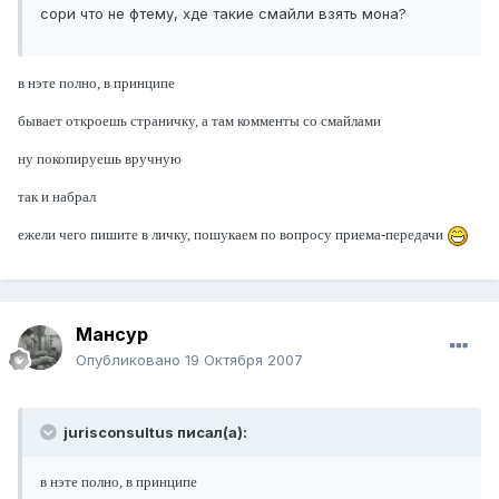
сори что не фтему, хде такие смайли взять мона?
в нэте полно, в принципе
бывает откроешь страничку, а там комменты со смайлами
ну покопируешь вручную
так и набрал
ежели чего пишите в личку, пошукаем по вопросу приема-передачи
Мансур
Опубликовано
19 Октября 2007
jurisconsultus писал(а):
в нэте полно, в принципе