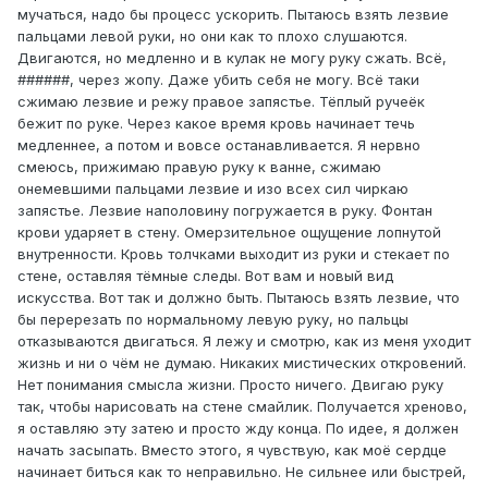
мучаться, надо бы процесс ускорить. Пытаюсь взять лезвие
пальцами левой руки, но они как то плохо слушаются.
Двигаются, но медленно и в кулак не могу руку сжать. Всё,
######, через жопу. Даже убить себя не могу. Всё таки
сжимаю лезвие и режу правое запястье. Тёплый ручеёк
бежит по руке. Через какое время кровь начинает течь
медленнее, а потом и вовсе останавливается. Я нервно
смеюсь, прижимаю правую руку к ванне, сжимаю
онемевшими пальцами лезвие и изо всех сил чиркаю
запястье. Лезвие наполовину погружается в руку. Фонтан
крови ударяет в стену. Омерзительное ощущение лопнутой
внутренности. Кровь толчками выходит из руки и стекает по
стене, оставляя тёмные следы. Вот вам и новый вид
искусства. Вот так и должно быть. Пытаюсь взять лезвие, что
бы перерезать по нормальному левую руку, но пальцы
отказываются двигаться. Я лежу и смотрю, как из меня уходит
жизнь и ни о чём не думаю. Никаких мистических откровений.
Нет понимания смысла жизни. Просто ничего. Двигаю руку
так, чтобы нарисовать на стене смайлик. Получается хреново,
я оставляю эту затею и просто жду конца. По идее, я должен
начать засыпать. Вместо этого, я чувствую, как моё сердце
начинает биться как то неправильно. Не сильнее или быстрей,