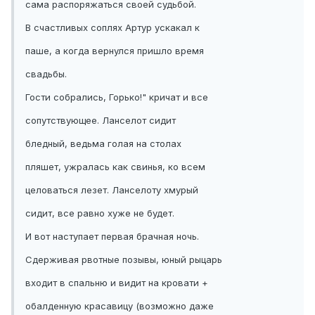
сама распоряжаться своей судьбой.
В счастливых соплях Артур ускакал к
паше, а когда вернулся пришло время
свадьбы.
Гости собрались, Горько!" кричат и все
сопутствующее. Ланселот сидит
бледный, ведьма голая на столах
пляшет, ужралась как свинья, ко всем
целоваться лезет. Ланселоту хмурый
сидит, все равно хуже не будет.
И вот наступает первая брачная ночь.
Сдерживая рвотные позывы, юный рыцарь
входит в спальню и видит на кровати +
обалденную красавицу (возможно даже