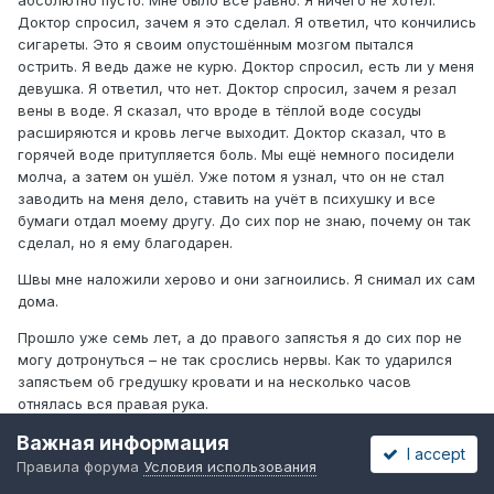
абсолютно пусто. Мне было всё равно. Я ничего не хотел.
Доктор спросил, зачем я это сделал. Я ответил, что кончились
сигареты. Это я своим опустошённым мозгом пытался
острить. Я ведь даже не курю. Доктор спросил, есть ли у меня
девушка. Я ответил, что нет. Доктор спросил, зачем я резал
вены в воде. Я сказал, что вроде в тёплой воде сосуды
расширяются и кровь легче выходит. Доктор сказал, что в
горячей воде притупляется боль. Мы ещё немного посидели
молча, а затем он ушёл. Уже потом я узнал, что он не стал
заводить на меня дело, ставить на учёт в психушку и все
бумаги отдал моему другу. До сих пор не знаю, почему он так
сделал, но я ему благодарен.
Швы мне наложили херово и они загноились. Я снимал их сам
дома.
Прошло уже семь лет, а до правого запястья я до сих пор не
могу дотронуться – не так срослись нервы. Как то ударился
запястьем об гредушку кровати и на несколько часов
отнялась вся правая рука.
Важная информация
Теперь мне становится смешно, когда в фильмах находят
I accept
самоубийц с перерезанными венами, плавающих с блаженной
Правила форума
Условия использования
улыбкой в чуть розоватой воде. Смешно и страшно, ######.