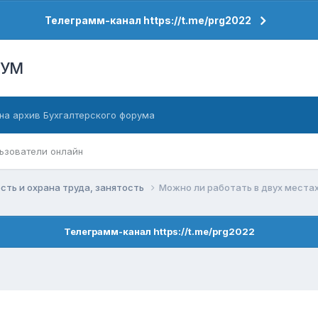
Телеграмм-канал https://t.me/prg2022
РУМ
на архив Бухгалтерского форума
ьзователи онлайн
сть и охрана труда, занятость
Можно ли работать в двух местах,
Телеграмм-канал https://t.me/prg2022