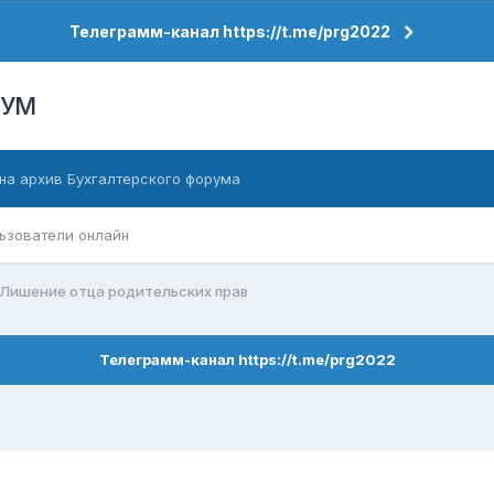
Телеграмм-канал https://t.me/prg2022
РУМ
на архив Бухгалтерского форума
ьзователи онлайн
Лишение отца родительских прав
Телеграмм-канал https://t.me/prg2022