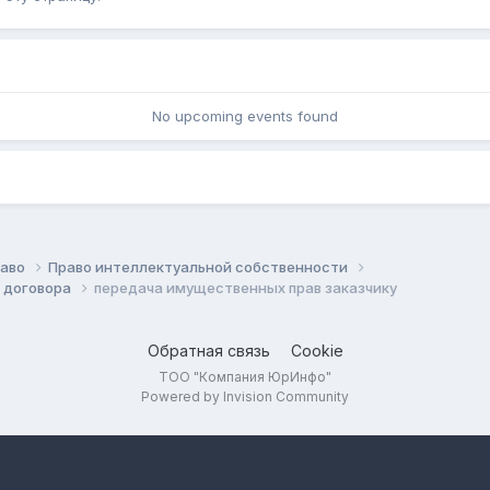
No upcoming events found
раво
Право интеллектуальной собственности
, договора
передача имущественных прав заказчику
Обратная связь
Cookie
ТОО "Компания ЮрИнфо"
Powered by Invision Community