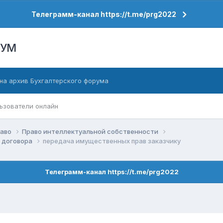
Телеграмм-канал https://t.me/prg2022
РУМ
на архив Бухгалтерского форума
ьзователи онлайн
раво
Право интеллектуальной собственности
, договора
передача имущественных прав заказчику
Телеграмм-канал https://t.me/prg2022