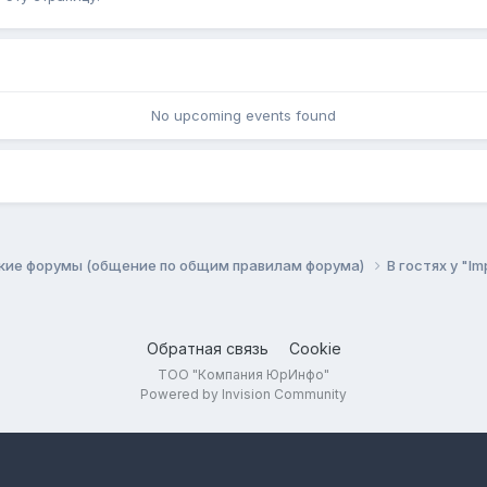
No upcoming events found
кие форумы (общение по общим правилам форума)
В гостях у "Im
Обратная связь
Cookie
ТОО "Компания ЮрИнфо"
Powered by Invision Community