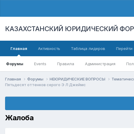
КАЗАХСТАНСКИЙ ЮРИДИЧЕСКИЙ ФО
Главная
Активность
Таблица лидеров
Перейти 
Форумы
Events
Правила
Администрация
Пол
Главная
Форумы
НЕЮРИДИЧЕСКИЕ ВОПРОСЫ
Тематичес
Пятьдесят оттенков серого Э Л Джеймс
Жалоба