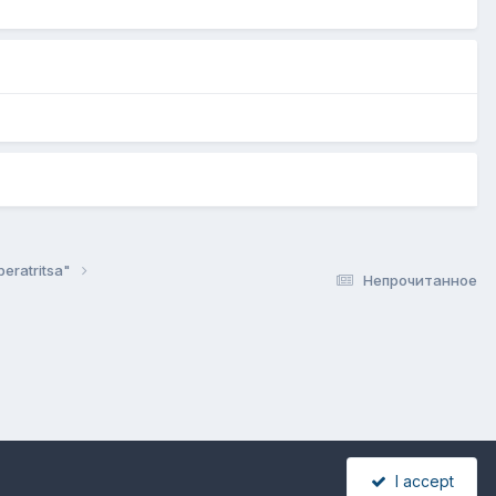
peratritsa"
Непрочитанное
I accept