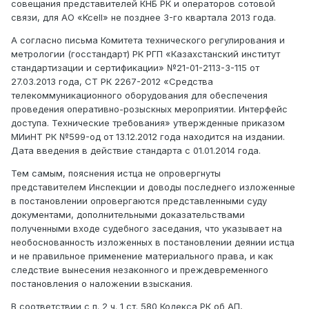
совещания представителей КНБ РК и операторов сотовой
связи, для АО «Kcell» не позднее 3-го квартала 2013 года.
А согласно письма Комитета технического регулирования и
метрологии (госстандарт) РК РГП «Казахстанский институт
стандартизации и сертификации» №21-01-2113-3-115 от
27.03.2013 года, СТ РК 2267-2012 «Средства
телекоммуникационного оборудования для обеспечения
проведения оперативно-розыскных мероприятии. Интерфейс
доступа. Технические требования» утвержденные приказом
МИиНТ РК №599-од от 13.12.2012 года находится на издании.
Дата введения в действие стандарта с 01.01.2014 года.
Тем самым, пояснения истца не опровергнуты
представителем Инспекции и доводы последнего изложенные
в постановлении опровергаются представленными суду
документами, дополнительными доказательствами
полученными входе судебного заседания, что указывает на
необоснованность изложенных в постановлении деянии истца
и не правильное применение материального права, и как
следствие вынесения незаконного и преждевременного
постановления о наложении взыскания.
В соответствии с п. 2 ч. 1 ст. 580 Кодекса РК об АП,