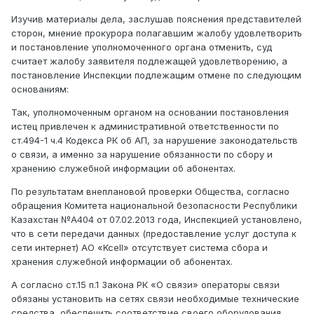
Изучив материалы дела, заслушав пояснения представителей
сторон, мнение прокурора полагавшим жалобу удовлетворить
и постановление уполномоченного органа отменить, суд
считает жалобу заявителя подлежащей удовлетворению, а
постановление Инспекции подлежащим отмене по следующим
основаниям:
Так, уполномоченным органом на основании постановления
истец привлечен к административной ответственности по
ст.494-1 ч.4 Кодекса РК об АП, за нарушение законодательств
о связи, а именно за нарушение обязанности по сбору и
хранению служебной информации об абонентах.
По результатам внеплановой проверки Общества, согласно
обращения Комитета национальной безопасности Республики
Казахстан №А404 от 07.02.2013 года, Инспекцией установлено,
что в сети передачи данных (предоставление услуг доступа к
сети интернет) АО «Kcell» отсутствует система сбора и
хранения служебной информации об абонентах.
А согласно ст.15 п.1 Закона РК «О связи» операторы связи
обязаны установить на сетях связи необходимые технические
средства, обеспечить соответствие своего оборудования