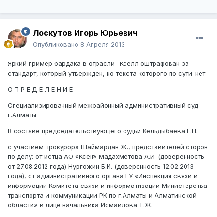
Лоскутов Игорь Юрьевич
Опубликовано
8 Апреля 2013
Яркий пример бардака в отрасли- Кселл оштрафован за
стандарт, который утвержден, но текста которого по сути-нет
О П Р Е Д Е Л Е Н И Е
Специализированный межрайонный административный суд
г.Алматы
В составе председательствующего судьи Кельдыбаева Г.П.
с участием прокурора Шаймардан Ж., представителей сторон
по делу: от истца АО «Kcell» Мадахметова А.И. (доверенность
от 27.08.2012 года) Нургожин Б.И. (доверенность 12.02.2013
года), от административного органа ГУ «Инспекция связи и
информации Комитета связи и информатизации Министерства
транспорта и коммуникации РК по г.Алматы и Алматинской
области» в лице начальника Исмаилова Т.Ж.