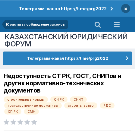
×
Телеграмм-канал https://t.me/prg2022
Юристы за соблюдение законов
КАЗАХСТАНСКИЙ ЮРИДИЧЕСКИЙ
ФОРУМ
Телеграмм-канал https://t.me/prg2022
Недоступность СТ РК, ГОСТ, СНИПов и
других нормативно-технических
документов
строительные нормы
СН РК
СНИП
государственные нормативы
строительство
РДС
СП РК
СМН