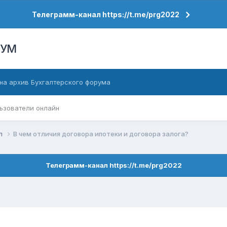
Телеграмм-канал https://t.me/prg2022
РУМ
на архив Бухгалтерского форума
ьзователи онлайн
ел
В чем отличия договора ипотеки и договора залога?
Телеграмм-канал https://t.me/prg2022