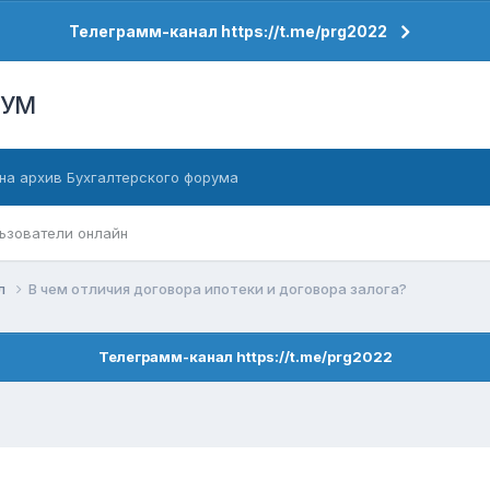
Телеграмм-канал https://t.me/prg2022
РУМ
на архив Бухгалтерского форума
ьзователи онлайн
ел
В чем отличия договора ипотеки и договора залога?
Телеграмм-канал https://t.me/prg2022