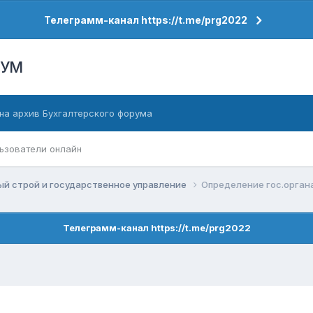
Телеграмм-канал https://t.me/prg2022
РУМ
на архив Бухгалтерского форума
ьзователи онлайн
й строй и государственное управление
Определение гос.орган
Телеграмм-канал https://t.me/prg2022