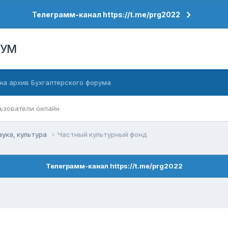
Телеграмм-канал https://t.me/prg2022
РУМ
на архив Бухгалтерского форума
ьзователи онлайн
аука, культура
Частный культурный фонд
Телеграмм-канал https://t.me/prg2022