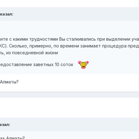
сказал:
ите с какими трудностями Вы сталкивались при выделении уч
). Сколько, примерно, по времени занимает процедура предо
ть, из повседневной жизни
редоставление заветных 10 соток
 Алматы?
азал:
лах Алматы?