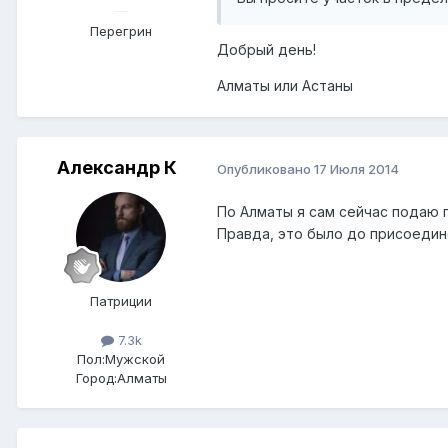
Перегрин
Добрый день!
Алматы или Астаны
Александр К
Опубликовано
17 Июля 2014
По Алматы я сам сейчас подаю п
Правда, это было до присоедин
Патриции
7.3k
Пол:
Мужской
Город:
Алматы