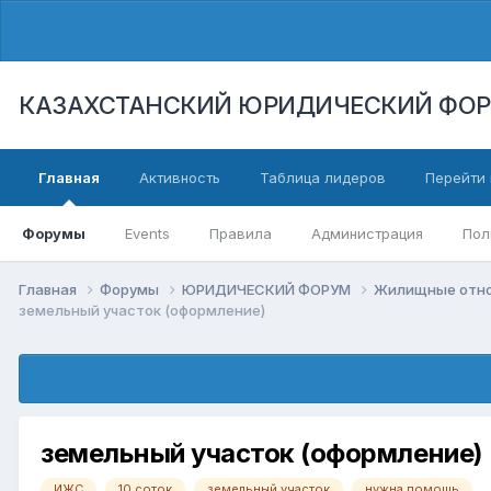
КАЗАХСТАНСКИЙ ЮРИДИЧЕСКИЙ ФО
Главная
Активность
Таблица лидеров
Перейти 
Форумы
Events
Правила
Администрация
Пол
Главная
Форумы
ЮРИДИЧЕСКИЙ ФОРУМ
Жилищные отнош
земельный участок (оформление)
земельный участок (оформление)
ИЖС
10 соток
земельный участок
нужна помощь