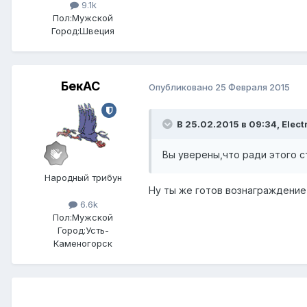
9.1k
Пол:
Мужской
Город:
Швеция
БекАС
Опубликовано
25 Февраля 2015
В 25.02.2015 в 09:34, Elect
Вы уверены,что ради этого ст
Народный трибун
Ну ты же готов вознаграждение
6.6k
Пол:
Мужской
Город:
Усть-
Каменогорск