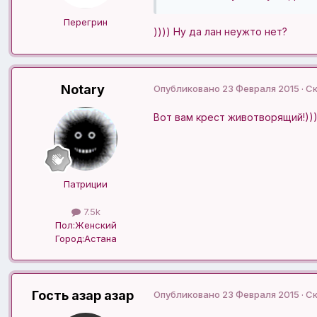
Перегрин
)))) Ну да лан неужто нет?
Notary
Опубликовано
23 Февраля 2015
· С
Вот вам крест животворящий!)))
Патриции
7.5k
Пол:
Женский
Город:
Астана
Гость азар азар
Опубликовано
23 Февраля 2015
· С