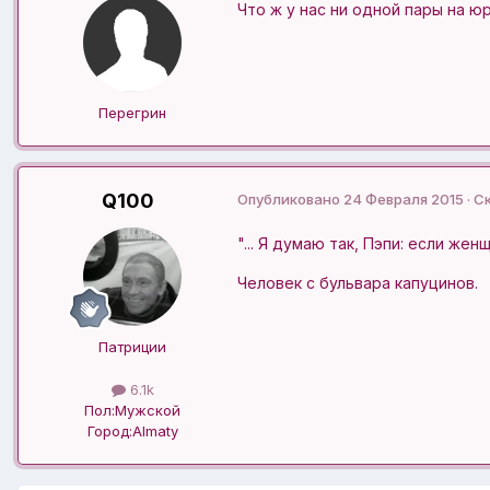
Что ж у нас ни одной пары на ю
Перегрин
Q100
Опубликовано
24 Февраля 2015
· С
"... Я думаю так, Пэпи: если жен
Человек с бульвара капуцинов.
Патриции
6.1k
Пол:
Мужской
Город:
Almaty