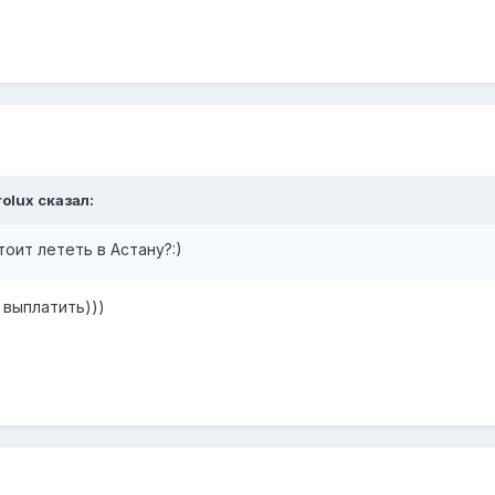
rolux сказал:
оит лететь в Астану?:)
 выплатить)))