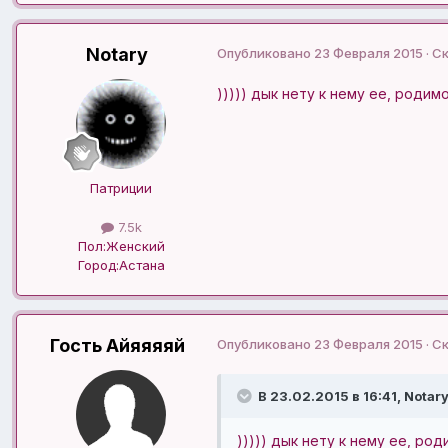
Notary
Опубликовано
23 Февраля 2015
· С
))))) дык нету к нему ее, родимо
Патриции
7.5k
Пол:
Женский
Город:
Астана
Гость Айяяяяй
Опубликовано
23 Февраля 2015
· С
В 23.02.2015 в 16:41, Notary
))))) дык нету к нему ее, род