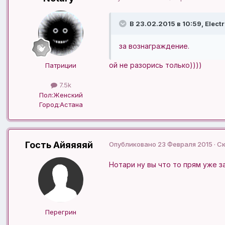
В 23.02.2015 в 10:59, Electr
за вознаграждение.
ой не разорись только))))
Патриции
7.5k
Пол:
Женский
Город:
Астана
Гость Айяяяяй
Опубликовано
23 Февраля 2015
· С
Нотари ну вы что то прям уже за
Перегрин