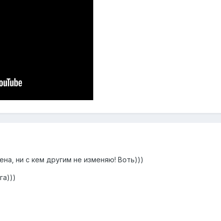
ена, ни с кем другим не изменяю! Воть)))
га)))