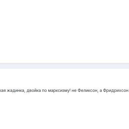
кая жадинка, двойка по марксизму! не Феликсон, а Фридрихсон