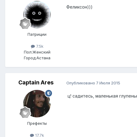
Феликсон)))
Патриции
7.5k
Пол:
Женский
Город:
Астана
Captain Ares
Опубликовано
7 Июля 2015
ц! садитесь, маленькая глупень
Префекты
17.7k