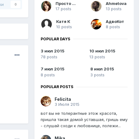
Просто Пэт
Ahmetova
ки
0
17 posts
13 posts
Катя К
АдвоКот
10 posts
8 posts
POPULAR DAYS
3 июл 2015
10 июл 2015
78 posts
13 posts
7 июл 2015
8 июл 2015
8 posts
3 posts
POPULAR POSTS
Felicita
3 Июля 2015
вот вы не толерантные этож красота,
пришла такая домой уставшая, гришь ему
- слушай сходи к любовнице, полежи...
Mika