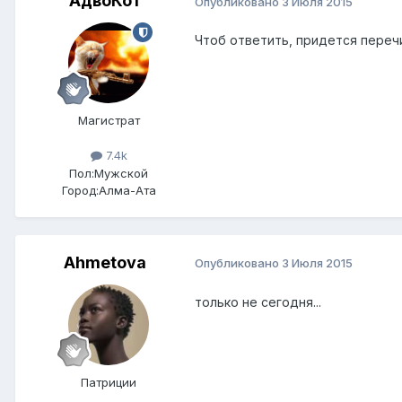
АдвоКот
Опубликовано
3 Июля 2015
Чтоб ответить, придется перечит
Магистрат
7.4k
Пол:
Мужской
Город:
Алма-Ата
Ahmetova
Опубликовано
3 Июля 2015
только не сегодня...
Патриции