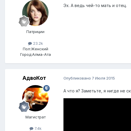
Эх. А ведь чей-то мать и отец.
Патриции
23.2k
Пол:
Женский
Город:
Алма-Ата
АдвоКот
Опубликовано
7 Июля 2015
А что я? Заметьте, я нигде не с
Магистрат
7.4k