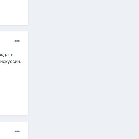
уждать
дискуссии.