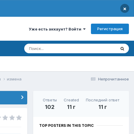
×
Регистрация
Уже есть аккаунт? Войти
и
измена
Непрочитанное
Ответы
Created
Последний ответ
102
11 г
11 г
TOP POSTERS IN THIS TOPIC