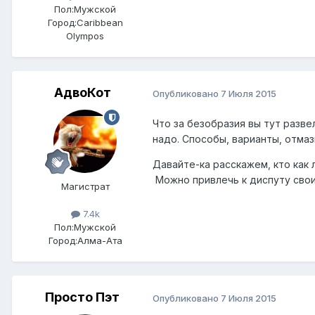
Пол:
Мужской
Город:
Caribbean
Olympos
АдвоКот
Опубликовано
7 Июля 2015
Что за безобразия вы тут разве
надо. Способы, варианты, отма
Давайте-ка расскажем, кто как 
Можно привлечь к диспуту свои
Магистрат
7.4k
Пол:
Мужской
Город:
Алма-Ата
Просто Пэт
Опубликовано
7 Июля 2015