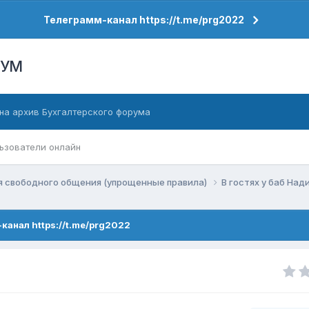
Телеграмм-канал https://t.me/prg2022
РУМ
на архив Бухгалтерского форума
ьзователи онлайн
я свободного общения (упрощенные правила)
В гостях у баб Над
канал https://t.me/prg2022