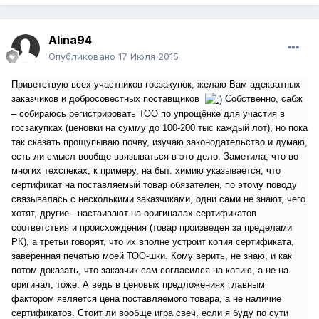
Alina94
Опубликовано
17 Июля 2015
Приветствую всех участников госзакупок, желаю Вам адекватных
заказчиков и добросовестных поставщиков
Собственно, сабж
– собираюсь регистрировать ТОО по упрощёнке для участия в
госзакупках (ценовки на сумму до 100-200 тыс каждый лот), но пока
так сказать прощупываю почву, изучаю законодательство и думаю,
есть ли смысл вообще ввязываться в это дело. Заметила, что во
многих техспеках, к примеру, на быт. химию указывается, что
сертификат на поставляемый товар обязателен, по этому поводу
связывалась с несколькими заказчиками, одни сами не знают, чего
хотят, другие - настаивают на оригиналах сертификатов
соответствия и происхождения (товар произведен за пределами
РК), а третьи говорят, что их вполне устроит копия сертификата,
заверенная печатью моей ТОО-шки. Кому верить, не знаю, и как
потом доказать, что заказчик сам согласился на копию, а не на
оригинал, тоже. А ведь в ценовых предложениях главным
фактором является цена поставляемого товара, а не наличие
сертификатов. Стоит ли вообще игра свеч, если я буду по сути