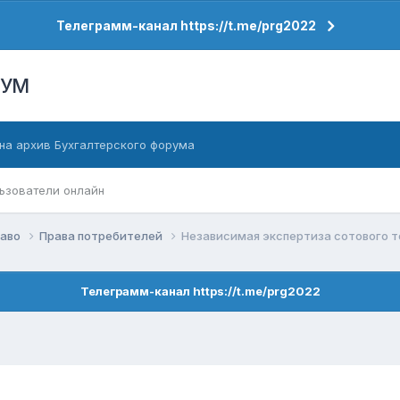
Телеграмм-канал https://t.me/prg2022
РУМ
на архив Бухгалтерского форума
ьзователи онлайн
раво
Права потребителей
Независимая экспертиза сотового т
Телеграмм-канал https://t.me/prg2022