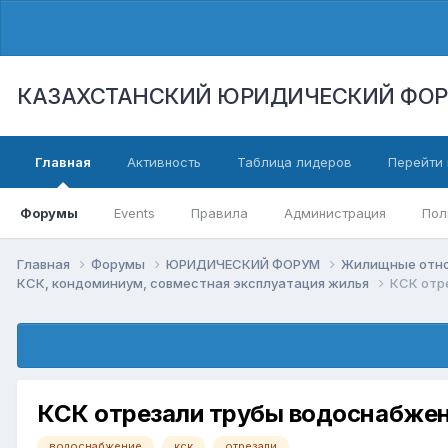
КАЗАХСТАНСКИЙ ЮРИДИЧЕСКИЙ ФО
Главная
Активность
Таблица лидеров
Перейти 
Форумы
Events
Правила
Администрация
Пол
Главная
Форумы
ЮРИДИЧЕСКИЙ ФОРУМ
Жилищные отнош
КСК, кондоминиум, совместная эксплуатация жилья
КСК отр
КСК отрезали трубы водоснабжен
водоснабжение
кск
отрезали