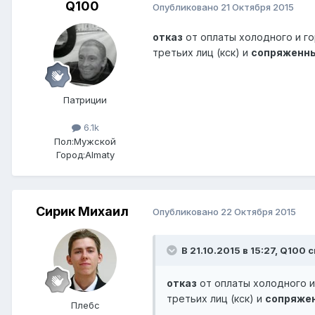
Q100
Опубликовано
21 Октября 2015
отказ
от оплаты холодного и г
третьих лиц (кск) и
сопряженн
Патриции
6.1k
Пол:
Мужской
Город:
Almaty
Сирик Михаил
Опубликовано
22 Октября 2015
В 21.10.2015 в 15:27,
Q100
с
отказ
от оплаты холодного 
третьих лиц (кск) и
сопряже
Плебс