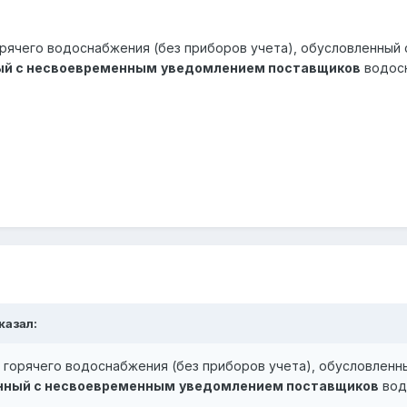
орячего водоснабжения
(без приборов учета), обусловленный 
ый с несвоевременным
уведомлением поставщиков
водосн
казал:
и горячего водоснабжения
(без приборов учета), обусловленн
нный с несвоевременным
уведомлением поставщиков
вод