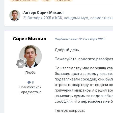
Автор:
Сирик Михаил
21 Октября 2015
в
КСК, кондоминиум, совместная 
Сирик Михаил
Опубликовано
21 Октября 2015
Добрый день.
Пожалуйста, помогите разобрать
По наследству мне перешла ква
Плебс
большие долги за коммунальные
подтапливали соседей, они был
8
отрезать квартиру от подачи во
Пол:
Мужской
получения квартиры я решил во
Город:
Астана
начислять суммы за водоснабжен
сообщили что перерасчета не б
Теперь вопросы.