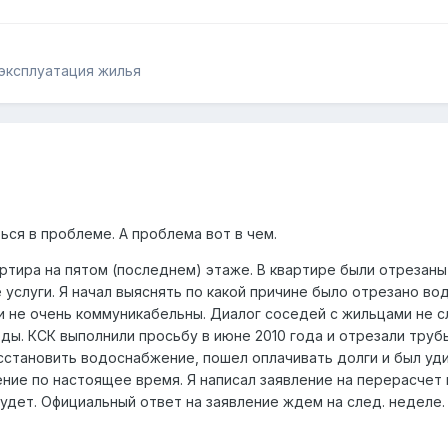
эксплуатация жилья
ся в проблеме. А проблема вот в чем.
ртира на пятом (последнем) этаже. В квартире были отрезаны
 услуги. Я начал выяснять по какой причине было отрезано в
и не очень коммуникабельны. Диалог соседей с жильцами не с
ды. КСК выполнили просьбу в июне 2010 года и отрезали труб
сстановить водоснабжение, пошел оплачивать долги и был у
ие по настоящее время. Я написал заявление на перерасчет н
удет. Официальный ответ на заявление ждем на след. неделе.