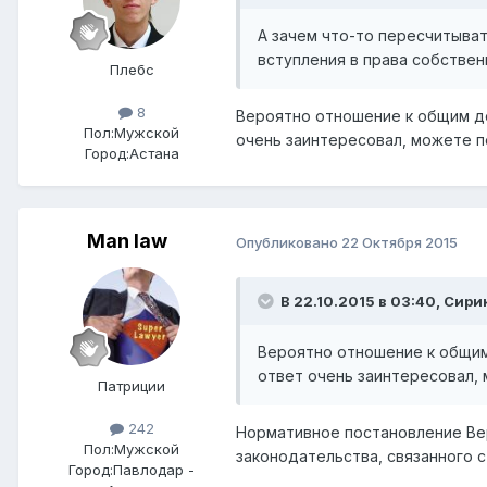
А зачем что-то пересчитыват
вступления в права собствен
Плебс
8
Вероятно отношение к общим до
Пол:
Мужской
очень заинтересовал, можете п
Город:
Астана
Man law
Опубликовано
22 Октября 2015
В 22.10.2015 в 03:40,
Сири
Вероятно отношение к общим 
ответ очень заинтересовал,
Патриции
242
Нормативное постановление Вер
Пол:
Мужской
законодательства, связанного 
Город:
Павлодар -