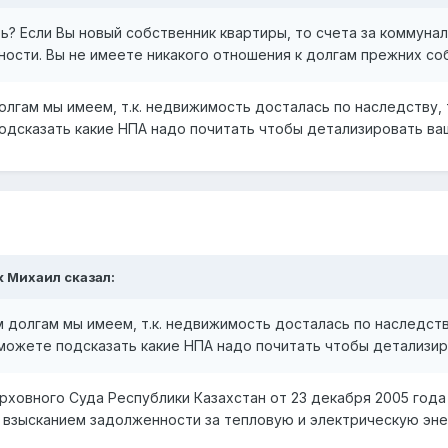
ь? Если Вы новый собственник квартиры, то счета за коммун
ности. Вы не имеете никакого отношения к долгам прежних со
лгам мы имеем, т.к. недвижимость досталась по наследству, 
одсказать какие НПА надо почитать чтобы детализировать в
к Михаил
сказал:
долгам мы имеем, т.к. недвижимость досталась по наследству
 можете подсказать какие НПА надо почитать чтобы детализи
ховного Суда Республики Казахстан от 23 декабря 2005 год
с взысканием задолженности за тепловую и электрическую эн