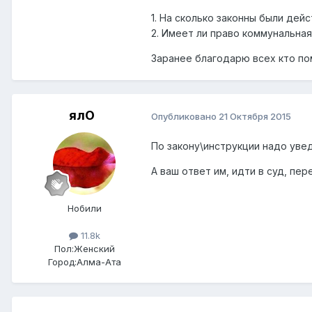
1. На сколько законны были де
2. Имеет ли право коммунальная
Заранее благодарю всех кто п
ялО
Опубликовано
21 Октября 2015
По закону\инструкции надо увед
А ваш ответ им, идти в суд, пе
Нобили
11.8k
Пол:
Женский
Город:
Алма-Ата