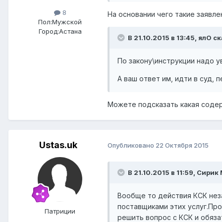
8
На основании чего такие заявле
Пол:
Мужской
Город:
Астана
В 21.10.2015 в 13:45,
ялО
ск
По закону\инструкции надо у
А ваш ответ им, идти в суд,
Можете подсказать какая содерж
Ustas.uk
Опубликовано
22 Октября 2015
В 21.10.2015 в 11:59,
Сирик 
Вообще то действия КСК неза
поставщиками этих услуг.Про
Патриции
решить вопрос с КСК и обяза